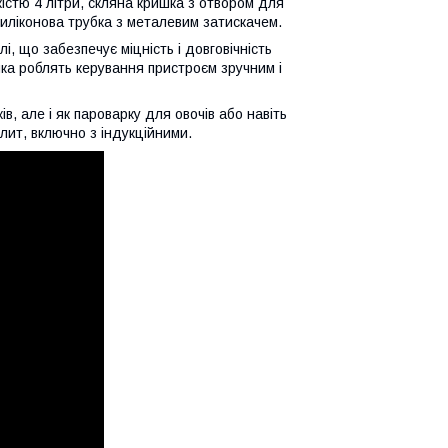
істю 4 літри, скляна кришка з отвором для
 силіконова трубка з металевим затискачем.
і, що забезпечує міцність і довговічність
чка роблять керування пристроєм зручним і
в, але і як пароварку для овочів або навіть
плит, включно з індукційними.