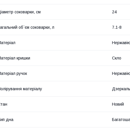
іаметр соковарки, см
24
агальний об`єм соковарки, л
7.1-8
атеріал
Нержавію
атеріал кришки
Скло
атеріал ручок
Нержавію
олірування матеріалу
Дзеркал
Стан
Новий
ип дна
Багатош