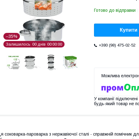
Готово до відправки
Купити
–35%
Залишилось
0
0
днів
0
0
0
0
0
0
+380 (98) 475-02-52
У компанії підключені
будь-який товар не п
я соковарка-пароварка з нержавіючої сталі - справжній помічник д