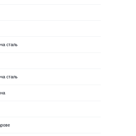
ча сталь
ча сталь
ьна
арове