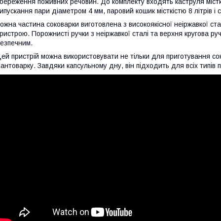
береження поживних речовин. До комплекту входять каструля містк
ипускання пари діаметром 4 мм, паровий кошик місткістю 8 літрів і
ожна частина соковарки виготовлена з високоякісної неіржавкої стал
ристрою. Порожнисті ручки з неіржавкої сталі та верхня кругова ру
езпечним.
ей пристрій можна використовувати не тільки для приготування сокі
антоварку. Завдяки капсульному дну, він підходить для всіх типів 