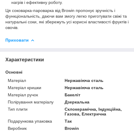
нагрів і ефективну роботу.
Ця соковарка-пароварка від Browin пропонує зручність і
функціональність, даючи вам змогу легко приготувати свіжі та
натуральні соки, які збережуть усі корисні властивості фруктів і
овочів.
Приховати
Характеристики
Основні
Матеріал
Нержавіюча сталь
Матеріал кришки
Нержавіюча сталь
Матеріал ручок
Бакеліт
Полірування матеріалу
Дзеркальна
Тип плити
Склокерамічна, Індукційна,
Газова, Електрична
Подарункова упаковка
Так
Виробник
Browin