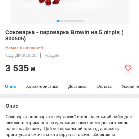
Соковарка - пароварка Browin на 5 літрів (
800505)
Немає в наявності
Код: ДМ800505
Роздріб
3 535
₴
Опис
Характеристики
Доставка
Оплата
Умови п
Опис
Соковарка-пароварка з неіржавкої сталі - ідеальний вибір для
швидкого отримання натуральних соків прямо до заготівель
на осінь або зиму. Цей універсальний прилад дає змогу
приготувати смачні соки з фруктів і овочів, зберігаючи