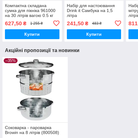
Компактна складана
Набір для настоювання
Набі
сумка для пікніка 961000
Drink it Самбука на 1,5
мітр
на 30 літрів вагою 0.5 кг
літра
літр
для комфортного
аром
627,50
241,50
811
₴
₴
1 255 ₴
483 ₴
відпочинку на природі
у до
Купити
Купити
Акційні пропозиції та новинки
–35%
Соковарка - пароварка
Browin на 8 літрів (800508)