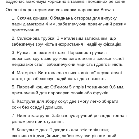
водночас максимум корисних вітамінів і поживних речовин.
Основні характеристики соковарки-пароварки Browin:
Скляна кришка: Обладнана отвором для випуску
пари діаметром 4 мм, забезпечуючи правильний режим
приготування.
Силіконова трубка: З металевим затискачем, що
забезпечує зручність використання і надійну фіксацію.
Ручки з неіржавкої сталі: Порожнисті ручки з
верхньою круговою ручкою виготовлені з високоякісної
неіржавкої сталі, забезпечуючи міцність і довговічність.
Матеріал: Виготовлена з високоякісної нержавіючої
сталі, що забезпечує надійність і довговічність.
Паровий кошик: Об'ємом 5 літрів і товщиною 0,6 мм,
призначений для пароварки овочів або фруктів.
Каструля для збору соку: дає змогу легко збирати
соки без осаду і домішок.
Нижня каструля: Забезпечує зручний розподіл тепла і
рівномірне приготування.
Капсульне дно: Підходить для всіх типів плит,
включно з індукційними, забезпечуючи рівномірний