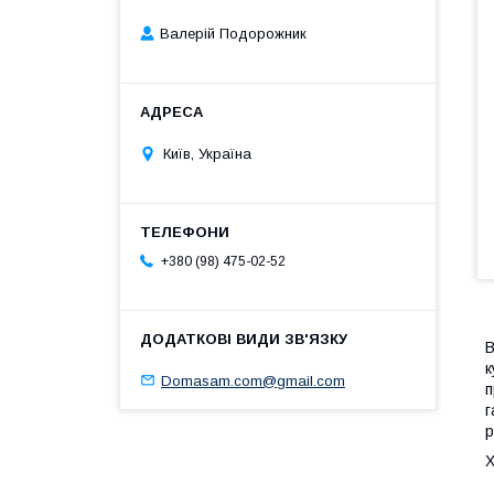
Валерій Подорожник
Київ, Україна
+380 (98) 475-02-52
В
к
Domasam.com@gmail.com
п
г
р
Х