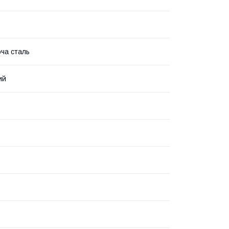
ча сталь
ий