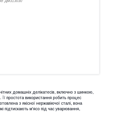
од:
ДМ313030
ітних домашніх делікатесів, включно з шинкою,
. Її простота використання робить процес
отовлена з якісної нержавіючої сталі, вона
які підтискають м'ясо під час уварювання,