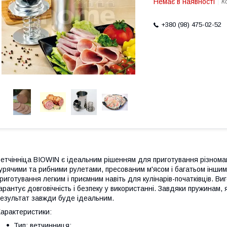
Немає в наявності
К
+380 (98) 475-02-52
етчінніца ВIOWIN є ідеальним рішенням для приготування різноман
урячими та рибними рулетами, пресованим м'ясом і багатьом іншим
риготування легким і приємним навіть для кулінарів-початківців. Виг
арантує довговічність і безпеку у використанні. Завдяки пружинам, 
езультат завжди буде ідеальним.
арактеристики:
Тип: ветчинниця;