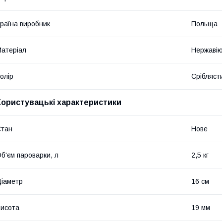
раїна виробник
Польща
атеріал
Нержавію
олір
Срібляст
Користувацькі характеристики
Стан
Нове
б'єм пароварки, л
2,5 кг
іаметр
16 см
исота
19 мм