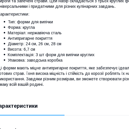
ироги та запечені страви. Цей набір складається з трьох круглих ф
ніверсальними і придатними для різних кулінарних завдань.
арактеристики:
Тип: форми для випічки
Форма: кругла
Матеріал: нержавіюча сталь
Антипригарне покриття
Діаметр: 24 см, 26 см, 28 см
Висота: 6,7 см
Комплектація: 3 шт форм для випічки круглих
Упаковка: заводська коробка
і форми мають міцне антипригарне покриття, яке забезпечує ідеальн
отових страв. Їхня висока міцність і стійкість до корозії роблять 
икористання. Завдяки різним розмірам, ви зможете створювати різн
маку всій вашій родині.
арактеристики