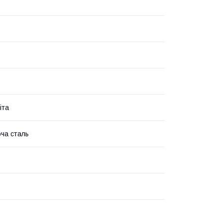
іта
ча сталь