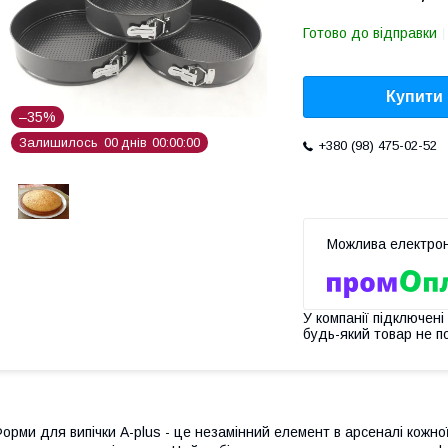
Готово до відправки
Купити
–35%
Залишилось
0
0
днів
0
0
0
0
0
0
+380 (98) 475-02-52
У компанії підключені
будь-який товар не п
орми для випічки A-plus - це незамінний елемент в арсеналі кожно