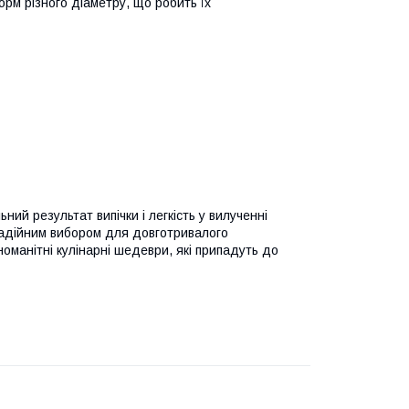
орм різного діаметру, що робить їх
ий результат випічки і легкість у вилученні
їх надійним вибором для довготривалого
оманітні кулінарні шедеври, які припадуть до