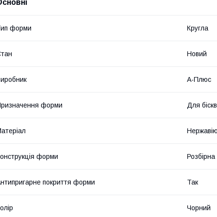
Основні
Тип форми
Кругла
Стан
Новий
иробник
А-Плюс
Призначення форми
Для біскв
атеріал
Нержавію
онструкція форми
Розбірна
нтипригарне покриття форми
Так
олір
Чорний