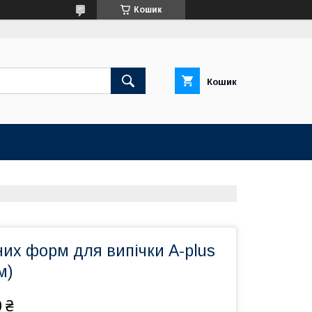
Кошик
Кошик
них форм для випічки A-plus
м)
 ₴