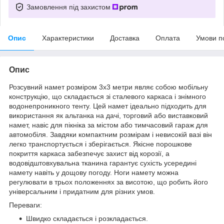
Замовлення під захистом
Опис
Характеристики
Доставка
Оплата
Умови п
Опис
Розсувний намет розміром 3х3 метри являє собою мобільну
конструкцію, що складається зі сталевого каркаса і знімного
водонепроникного тенту. Цей намет ідеально підходить для
використання як альтанка на дачі, торговий або виставковий
намет, навіс для пікніка за містом або тимчасовий гараж для
автомобіля. Завдяки компактним розмірам і невисокій вазі він
легко транспортується і зберігається. Якісне порошкове
покриття каркаса забезпечує захист від корозії, а
водовідштовхувальна тканина гарантує сухість усередині
намету навіть у дощову погоду. Ноги намету можна
регулювати в трьох положеннях за висотою, що робить його
універсальним і придатним для різних умов.
Переваги:
Швидко складається і розкладається.