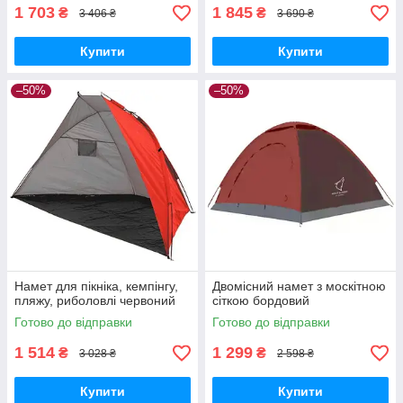
1 703
1 845
₴
₴
3 406 ₴
3 690 ₴
Купити
Купити
–50%
–50%
Намет для пікніка, кемпінгу,
Двомісний намет з москітною
пляжу, риболовлі червоний
сіткою бордовий
Готово до відправки
Готово до відправки
1 514
1 299
₴
₴
3 028 ₴
2 598 ₴
Купити
Купити