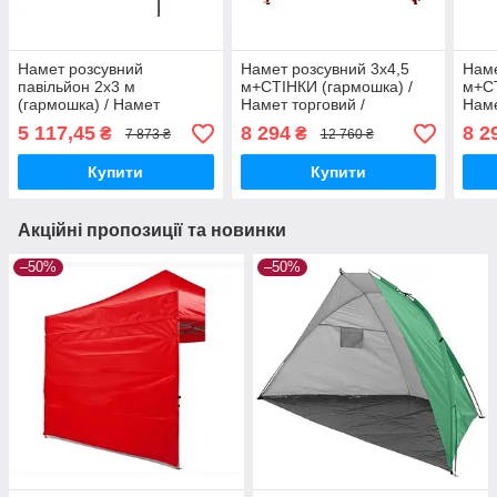
Намет розсувний
Намет розсувний 3х4,5
Наме
павільйон 2х3 м
м+СТІНКИ (гармошка) /
м+СТ
(гармошка) / Намет
Намет торговий /
Наме
торговий / Альтанка
Альтанка/ Павільйон
Альт
5 117,45
8 294
8 2
₴
₴
7 873 ₴
12 760 ₴
3024
Купити
Купити
Акційні пропозиції та новинки
–50%
–50%