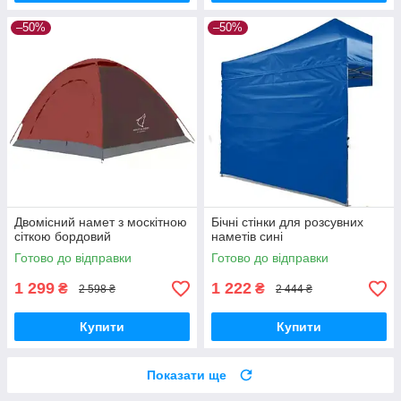
–50%
–50%
Двомісний намет з москітною
Бічні стінки для розсувних
сіткою бордовий
наметів сині
Готово до відправки
Готово до відправки
1 299
1 222
₴
₴
2 598 ₴
2 444 ₴
Купити
Купити
Показати ще