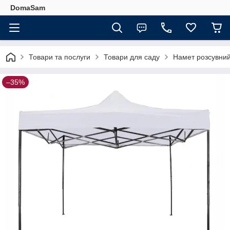
DomaSam
Товари та послуги
Товари для саду
Намет розсувний
–35%