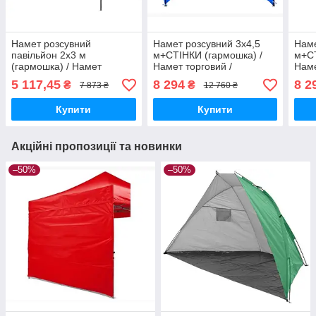
Намет розсувний
Намет розсувний 3х4,5
Наме
павільйон 2х3 м
м+СТІНКИ (гармошка) /
м+СТ
(гармошка) / Намет
Намет торговий /
Наме
торговий / Альтанка
Альтанка/ Павільйон
Альт
5 117,45
8 294
8 2
₴
₴
7 873 ₴
12 760 ₴
3024С, DM3497 Blue
Купити
Купити
Акційні пропозиції та новинки
–50%
–50%