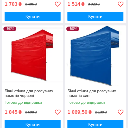
1 703
1 514
₴
₴
3 406 ₴
3 028 ₴
Купити
Купити
–50%
–50%
Бічні стінки для розсувних
Бічні стінки для розсувних
наметів червоні
наметів сині
Готово до відправки
Готово до відправки
1 845
1 069,50
₴
₴
3 690 ₴
2 139 ₴
Купити
Купити