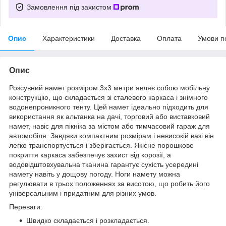
Замовлення під захистом
Опис
Характеристики
Доставка
Оплата
Умови п
Опис
Розсувний намет розміром 3х3 метри являє собою мобільну
конструкцію, що складається зі сталевого каркаса і знімного
водонепроникного тенту. Цей намет ідеально підходить для
використання як альтанка на дачі, торговий або виставковий
намет, навіс для пікніка за містом або тимчасовий гараж для
автомобіля. Завдяки компактним розмірам і невисокій вазі він
легко транспортується і зберігається. Якісне порошкове
покриття каркаса забезпечує захист від корозії, а
водовідштовхувальна тканина гарантує сухість усередині
намету навіть у дощову погоду. Ноги намету можна
регулювати в трьох положеннях за висотою, що робить його
універсальним і придатним для різних умов.
Переваги:
Швидко складається і розкладається.