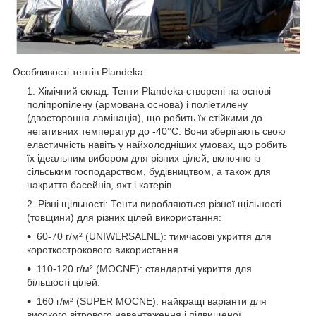
Особливості тентів Plandeka:
Хімічний склад: Тенти Plandeka створені на основі
поліпропілену (армована основа) і поліетилену
(двостороння ламінація), що робить їх стійкими до
негативних температур до -40°C. Вони зберігають свою
еластичність навіть у найхолодніших умовах, що робить
їх ідеальним вибором для різних цілей, включно із
сільським господарством, будівництвом, а також для
накриття басейнів, яхт і катерів.
Різні щільності: Тенти виробляються різної щільності
(товщини) для різних цілей використання:
60-70 г/м² (UNIWERSALNE): тимчасові укриття для
короткострокового використання.
110-120 г/м² (MOCNE): стандартні укриття для
більшості цілей.
160 г/м² (SUPER MOCNE): найкращі варіанти для
високого вітрового навантаження і підвищеної