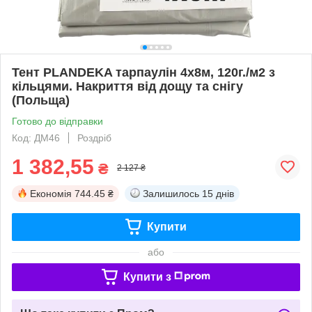
Тент PLANDEKA тарпаулін 4х8м, 120г./м2 з
кільцями. Накриття від дощу та снігу
(Польща)
Готово до відправки
Код: ДМ46
Роздріб
1 382,55
₴
2 127 ₴
Економія
744.45 ₴
Залишилось
15 днів
Купити
або
Купити з