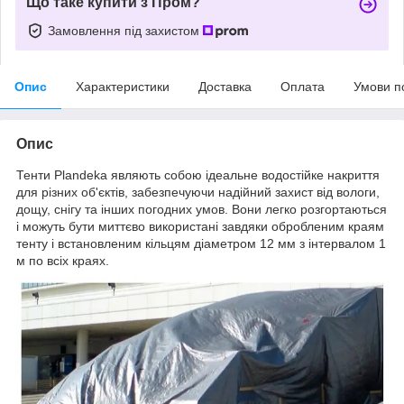
Що таке купити з Пром?
Замовлення під захистом
Опис
Характеристики
Доставка
Оплата
Умови п
Опис
Тенти Plandeka являють собою ідеальне водостійке накриття
для різних об'єктів, забезпечуючи надійний захист від вологи,
дощу, снігу та інших погодних умов. Вони легко розгортаються
і можуть бути миттєво використані завдяки обробленим краям
тенту і встановленим кільцям діаметром 12 мм з інтервалом 1
м по всіх краях.