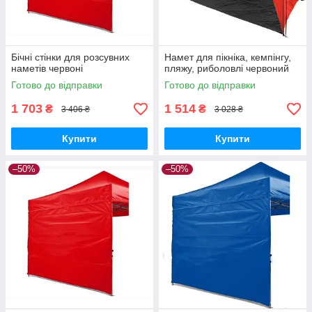
Бічні стінки для розсувних
Намет для пікніка, кемпінгу,
наметів червоні
пляжу, риболовлі червоний
Готово до відправки
Готово до відправки
1 703
1 514
₴
₴
3 406 ₴
3 028 ₴
Купити
Купити
–50%
–50%