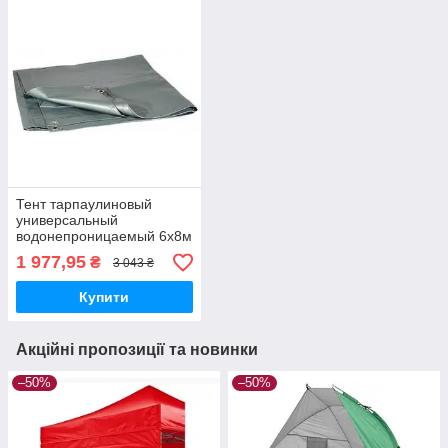
Тент тарпаулиновый
универсальный
водонепроницаемый 6х8м
120г/м2
1 977,95
₴
3 043 ₴
Купити
Акційні пропозиції та новинки
–50%
–50%