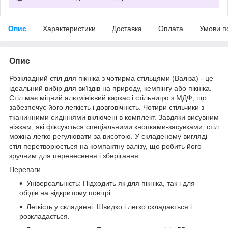
Опис
Характеристики
Доставка
Оплата
Умови п
Опис
Розкладний стіл для пікніка з чотирма стільцями (Валіза) - це
ідеальний вибір для виїздів на природу, кемпінгу або пікніка.
Стіл має міцний алюмінієвий каркас і стільницю з МДФ, що
забезпечує його легкість і довговічність. Чотири стільчики з
тканинними сидіннями включені в комплект. Завдяки висувним
ніжкам, які фіксуються спеціальними кнопками-засувками, стіл
можна легко регулювати за висотою. У складеному вигляді
стіл перетворюється на компактну валізу, що робить його
зручним для перенесення і зберігання.
Переваги
Універсальність: Підходить як для пікніка, так і для
обідів на відкритому повітрі.
Легкість у складанні: Швидко і легко складається і
розкладається.