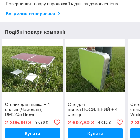
Повернення товару впродовж 14 днів за домовленістю
Всі умови повернення
Подібні товари компанії
Столик для пікніка + 4
Стіл для
Стол
стільці (Чемодан),
пікніка ПОСИЛЕНИЙ + 4
стіл
DM1205 Brown
стільці
Whit
2 395,90
2 607,80
2 3
₴
₴
3 686 ₴
4 012 ₴
Купити
Купити