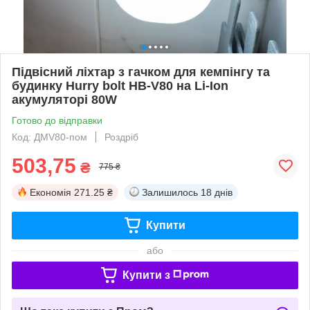
Підвісний ліхтар з гачком для кемпінгу та
будинку Hurry bolt HB-V80 на Li-Ion
акумуляторі 80W
Готово до відправки
Код: ДМV80-пом
Роздріб
503,75
₴
775 ₴
Економія
271.25 ₴
Залишилось
18 днів
Купити
або
Купити з