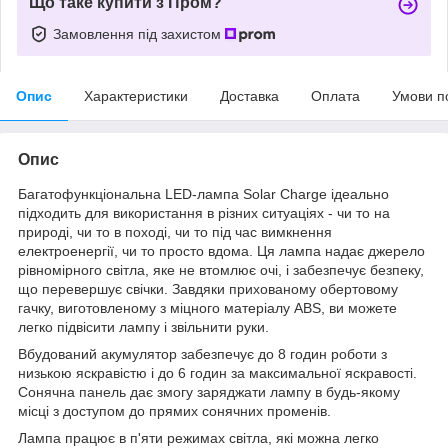
Що таке купити з Пром?
Замовлення під захистом
Опис
Характеристики
Доставка
Оплата
Умови п
Опис
Багатофункціональна LED-лампа Solar Charge ідеально
підходить для використання в різних ситуаціях - чи то на
природі, чи то в поході, чи то під час вимкнення
електроенергії, чи то просто вдома. Ця лампа надає джерело
рівномірного світла, яке не втомлює очі, і забезпечує безпеку,
що перевершує свічки. Завдяки прихованому обертовому
гачку, виготовленому з міцного матеріалу ABS, ви можете
легко підвісити лампу і звільнити руки.
Вбудований акумулятор забезпечує до 8 годин роботи з
низькою яскравістю і до 6 годин за максимальної яскравості.
Сонячна панель дає змогу заряджати лампу в будь-якому
місці з доступом до прямих сонячних променів.
Лампа працює в п'яти режимах світла, які можна легко