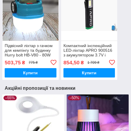
Підвісний ліхтар з гачком
Компактний інспекційний
для кемпінгу та будинку
LED-ліхтар APRO 900516
Hurry bolt HB-V80 - 80W
з акумулятором 3.7V і
яскравістю 300 Лм для
503,75
854,50
₴
₴
775 ₴
1 709 ₴
зручного використання
Купити
Купити
Акційні пропозиції та новинки
–55%
–50%