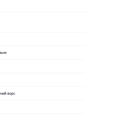
льне
ний ворс