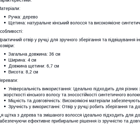
арактеристики:
атеріали:
Ручка: дерево
Щетина: натуральне кінський волосся та високоякісне синтети
собливості:
рактичний отвір у ручці для зручного зберігання та підвішування і
озміри:
Загальна довжина: 36 см
Ширина: 4 см
Довжина щетини: 6,7 см
Висота: 8,2 см
ереваги:
Універсальність використання: Ідеально підходить для різних
жорсткості кінського волосу та зносостійкості синтетичного волок
Міцність та довговічність: Високоякісні матеріали забезпечуют
Зручність у використанні: Отвір у ручці робить зберігання та 
я щітка з дерева та змішаного волосся ідеально підходить для д
абезпечуючи ефективне прибиральне рішення із зручністю та довго