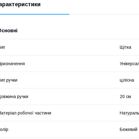
арактеристики
Основні
ип
Щітка
ризначення
Універса
ип ручки
цілісна
овжина ручки
20 см
атеріал робочої частини
Натураль
олір
Бежевий