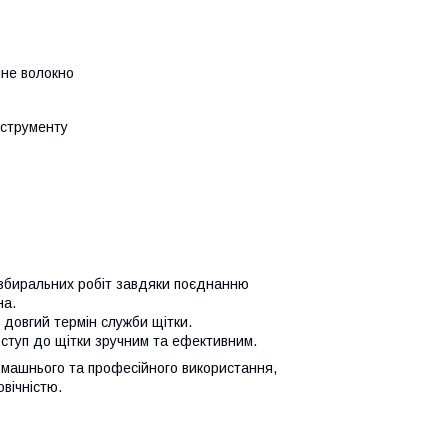
чне волокно
нструменту
 збиральних робіт завдяки поєднанню
на.
ь довгий термін служби щітки.
доступ до щітки зручним та ефективним.
омашнього та професійного використання,
вічністю.