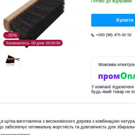
Готово до відправки
Купити
+380 (98) 475-02-52
–35%
Залишилось
0
0
днів
0
0
0
0
0
0
У компанії підключені
будь-який товар не п
я щітка виготовлена ​​з високоякісного дерева з комбінацією натур
о забезпечує оптимальну жорсткість та довговічність для збиральн