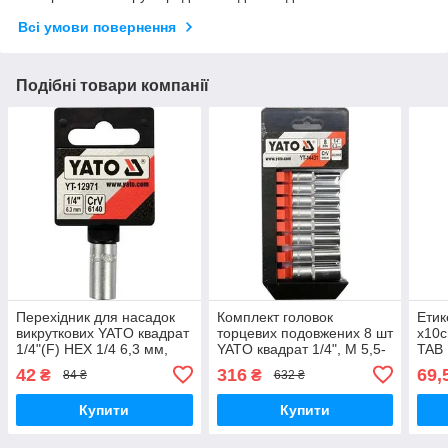
Всі умови повернення
Подібні товари компанії
Перехідник для насадок
Комплект головок
Етик
викруткових YATO квадрат
торцевих подовжених 8 шт
х10с
1/4"(F) HEX 1/4 6,3 мм,
YATO квадрат 1/4", М 5,5-
TAB
CrV
13 мм, 50 мм
42
316
69,
₴
₴
84 ₴
632 ₴
Купити
Купити