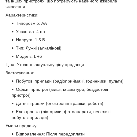
та інших пристроях, що потребують надійного джерела
живлення.
Характеристики:
Типорозмір: AA
Упаковка: 4 шт.
Напруга: 1.5 В
Тип: Лужні (алкалінові)
Модель: LR6
Ціна: Уточніть актуальну ціну продавця.
Застосування:
Побутові прилади (радіоприймачі, годинники, пульти)
Офісні пристрої (миші, клавіатури, бездротові
пристрої)
Дитячі іграшки (електронні іграшки, роботи)
Електроніка (ліхтарики, фотоапарати, невеликі
побутові прилади)
Умови продажу:
Відправлення: Після передоплати