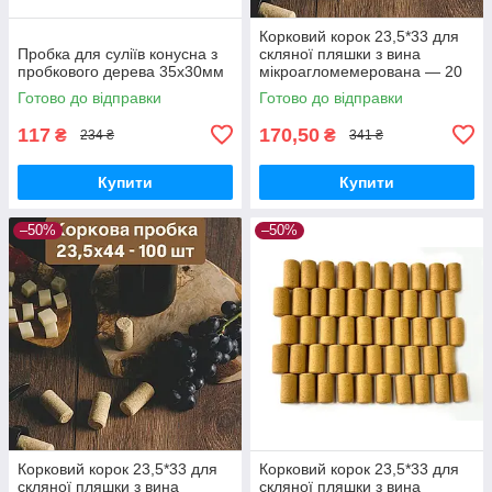
Корковий корок 23,5*33 для
Пробка для суліїв конусна з
скляної пляшки з вина
пробкового дерева 35x30мм
мікроагломемерована — 20
шт.
Готово до відправки
Готово до відправки
117
170,50
₴
₴
234 ₴
341 ₴
Купити
Купити
–50%
–50%
Корковий корок 23,5*33 для
Корковий корок 23,5*33 для
скляної пляшки з вина
скляної пляшки з вина