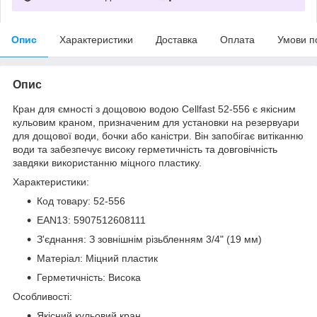
Опис
Характеристики
Доставка
Оплата
Умови п
Опис
Кран для ємності з дощовою водою Cellfast 52-556 є якісним
кульовим краном, призначеним для установки на резервуари
для дощової води, бочки або каністри. Він запобігає витіканню
води та забезпечує високу герметичність та довговічність
завдяки використанню міцного пластику.
Характеристики:
Код товару: 52-556
EAN13: 5907512608111
З'єднання: З зовнішнім різьбленням 3/4" (19 мм)
Матеріал: Міцний пластик
Герметичність: Висока
Особливості:
Якісний кульовий кран