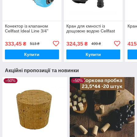
Конектор із клапаном
Кран для ємності із
Кран
Cellfast Ideal Line 3/4"
дощовою водою Cellfast
333,45
324,35
415
₴
₴
513 ₴
499 ₴
Купити
Купити
Акційні пропозиції та новинки
–50%
–50%