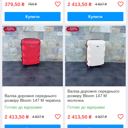
379,50
2 413,50
₴
₴
759 ₴
4 827 ₴
Купити
Купити
–50%
–50%
Валіза дорожня середнього
Валіза дорожня середнього
розміру Bloom 147 M
розміру Bloom 147 M червона
молочна
Готово до відправки
Готово до відправки
2 413,50
2 413,50
₴
₴
4 827 ₴
4 827 ₴