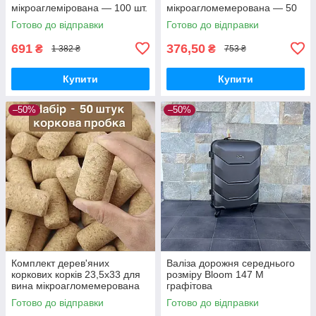
мікроаглемірована — 100 шт.
мікроагломемерована — 50
шт.
Готово до відправки
Готово до відправки
691
376,50
₴
₴
1 382 ₴
753 ₴
Купити
Купити
–50%
–50%
Комплект дерев'яних
Валіза дорожня середнього
коркових корків 23,5х33 для
розміру Bloom 147 M
вина мікроагломемерована
графітова
— 50 шт.
Готово до відправки
Готово до відправки