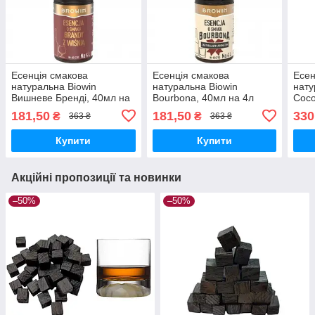
Есенція смакова
Есенція смакова
Есен
натуральна Biowin
натуральна Biowin
нату
Вишневе Бренді, 40мл на
Bourbona, 40мл на 4л
Coc
4л
181,50
181,50
330
₴
₴
363 ₴
363 ₴
Купити
Купити
Акційні пропозиції та новинки
–50%
–50%