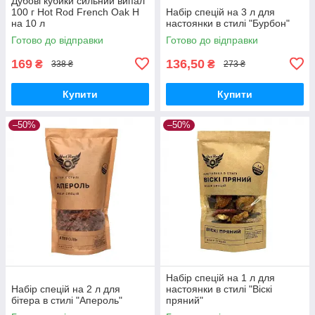
Дубові кубики сильний випал
100 г Hot Rod French Oak H
Набір спецій на 3 л для
на 10 л
настоянки в стилі "Бурбон"
Готово до відправки
Готово до відправки
169
136,50
₴
₴
338 ₴
273 ₴
Купити
Купити
–50%
–50%
Набір спецій на 1 л для
Набір спецій на 2 л для
настоянки в стилі "Віскі
бітера в стилі "Апероль"
пряний"