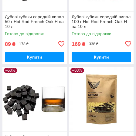
Дубові кубики середній випал
Дубові кубики середній випал
50 г Hot Rod French Oak H на
100 г Hot Rod French Oak H
10 л
на 10 л
Готово до відправки
Готово до відправки
89
169
₴
₴
178 ₴
338 ₴
Купити
Купити
–50%
–50%