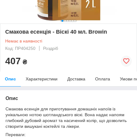
Смакова есенція - Віскі 40 мл. Browin
Немає в наявності
Код: ПР404250
Роздріб
407
₴
Опис
Характеристики
Доставка
Оплата
Умови п
Опис
Смакова есенція для приготування домашніх напоїв із
унікальною нотою шотландського віскі. Вона надає напоям
глибокий дубовий аромат та насичений колір, що дозволить
створити вишукані коктейлі та лікери.
Переваги: