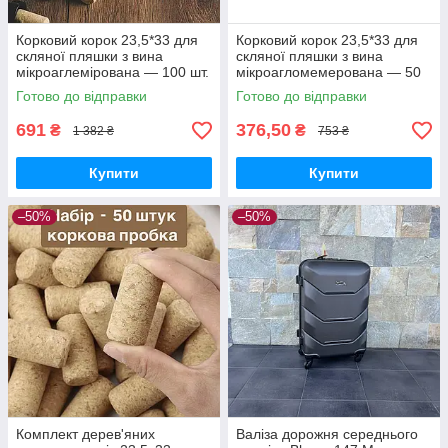
Корковий корок 23,5*33 для
Корковий корок 23,5*33 для
скляної пляшки з вина
скляної пляшки з вина
мікроаглемірована — 100 шт.
мікроагломемерована — 50
шт.
Готово до відправки
Готово до відправки
691
376,50
₴
₴
1 382 ₴
753 ₴
Купити
Купити
–50%
–50%
Комплект дерев'яних
Валіза дорожня середнього