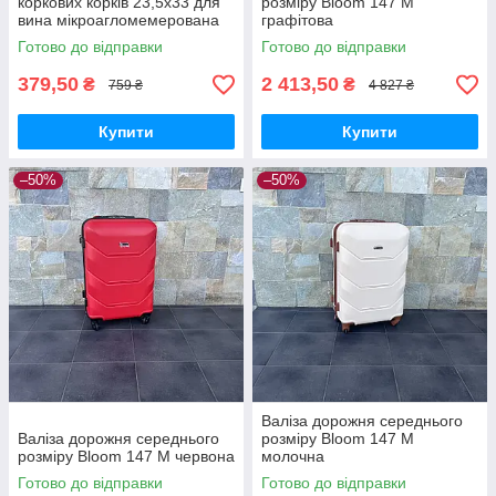
коркових корків 23,5х33 для
розміру Bloom 147 M
вина мікроагломемерована
графітова
— 50 шт.
Готово до відправки
Готово до відправки
379,50
2 413,50
₴
₴
759 ₴
4 827 ₴
Купити
Купити
–50%
–50%
Валіза дорожня середнього
Валіза дорожня середнього
розміру Bloom 147 M
розміру Bloom 147 M червона
молочна
Готово до відправки
Готово до відправки