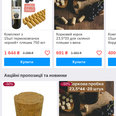
Комплект з
Корковий корок
Комп
15шт:термоковпачок
23,5*33 для скляної
15шт
чорний+ пляшка 750 мл
пляшки з вина
борд
оливкова + коркова
мікроаглемірована — 100
23,5
пробка 23,5*44
шт.
мікр
1 644
691
400
₴
₴
3 288 ₴
1 382 ₴
мікроагломерована +
накл
наклейка "Вино"
Купити
Купити
Акційні пропозиції та новинки
–50%
–50%