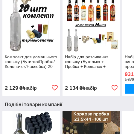
Комплект для домашнього
Набір для розливання
Набі
коньяку (Бутилка/Пробка/
коньяку (Бутелька +
вино
Колопачок/Наклейка) 20
Пробка + Ковпачок +
проз
од.
Наклейка) 20 шт.
Корк
931
мік
1 370
(15 ш
2 129
2 134
₴/набір
₴/набір
Подібні товари компанії