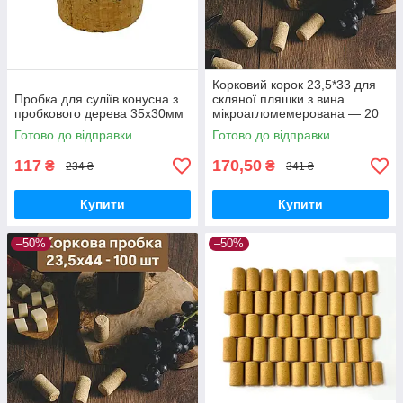
Корковий корок 23,5*33 для
Пробка для суліїв конусна з
скляної пляшки з вина
пробкового дерева 35x30мм
мікроагломемерована — 20
шт.
Готово до відправки
Готово до відправки
117
170,50
₴
₴
234 ₴
341 ₴
Купити
Купити
–50%
–50%