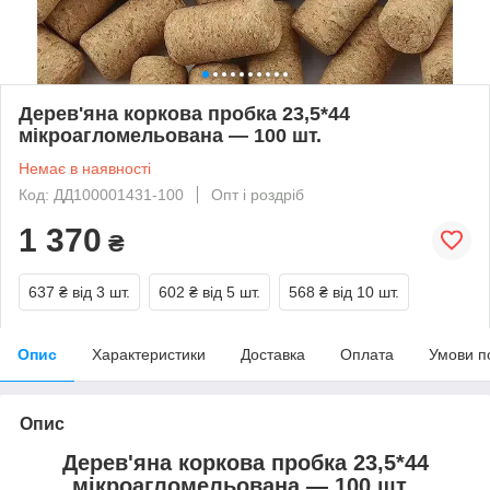
Дерев'яна коркова пробка 23,5*44
мікроагломельована — 100 шт.
Немає в наявності
Код: ДД100001431-100
Опт і роздріб
1 370
₴
637 ₴
від 3 шт.
602 ₴
від 5 шт.
568 ₴
від 10 шт.
Опис
Характеристики
Доставка
Оплата
Умови п
Опис
Дерев'яна коркова пробка 23,5*44
мікроагломельована — 100 шт.,