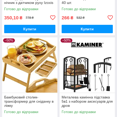
нічник з датчиком руху Izoxis
40 шт.
Готово до відправки
Готово до відправки
350,10
266
₴
₴
778 ₴
532 ₴
Купити
Купити
–50%
–50%
Бамбуковий столик-
Металева камінна підставка
трансформер для сніданку в
5в1 з набором аксесуарів для
ліжку
дров
Готово до відправки
Готово до відправки