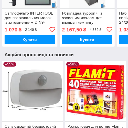
Світлофільтр INTERTOOL
Розкладна турбопіч із
Набі
для зварювальних масок
захисним чохлом для
випі
із затемненням DIN9-
пікніків і кемпінгу
24/2
DIN13 та захистом від УФ
280х130х500 мм зі сталі 3
вугл
1 070
2 167,50
1 0
₴
₴
2 140 ₴
4 335 ₴
та ІЧ-випромінювання
мм
110х90 мм
Купити
Купити
Акційні пропозиції та новинки
–55%
–50%
Світлодіодний бездротовий
Розпалювач для вогню Flamit