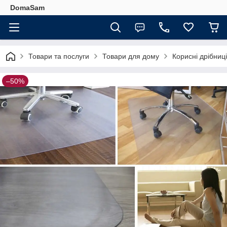
DomaSam
Товари та послуги
Товари для дому
Корисні дрібниц
–50%