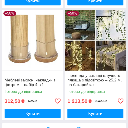
Купити
Купити
–50%
–50%
Гірлянда у вигляді штучного
Меблеві захисні накладки з
плюща з підсвіткою – 25,2 м,
фетром – набір 4 в 1
на батарейках
Готово до відправки
Готово до відправки
312,50
1 213,50
₴
₴
625 ₴
2 427 ₴
Купити
Купити