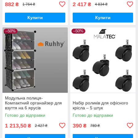
882
2 417
₴
₴
1 764 ₴
4 834 ₴
Купити
Купити
–50%
–50%
Модульна полиця-
Компактний органайзер для
Набір роликів для офісного
взуття на 6 ярусів
крісла – 5 штук
Готово до відправки
Готово до відправки
1 213,50
390
₴
₴
2 427 ₴
780 ₴