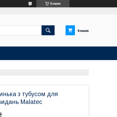
Кошик
Кошик
инька з тубусом для
видань Malatec
₴