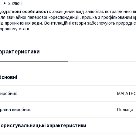
2 ключі
одаткові особливості:
захищений вхід запобігає потраплянню п
ля звичайної паперової кореспонденції. Кришка з профільованим 
ід проникнення води. Вентиляційні отвори забезпечують природне 
орошому стані.
арактеристики
Основні
иробник
MALATE
раїна виробник
Польща
Користувальницькі характеристики