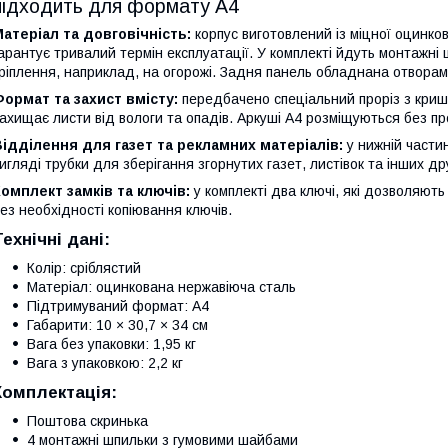
підходить для формату А4
атеріал та довговічність:
корпус виготовлений із міцної оцинко
арантує тривалий термін експлуатації. У комплекті йдуть монтажн
ріплення, наприклад, на огорожі. Задня панель обладнана отворам
ормат та захист вмісту:
передбачено спеціальний проріз з криш
ахищає листи від вологи та опадів. Аркуші А4 розміщуються без пр
ідділення для газет та рекламних матеріалів:
у нижній части
игляді трубки для зберігання згорнутих газет, листівок та інших др
омплект замків та ключів:
у комплекті два ключі, які дозволяють
ез необхідності копіювання ключів.
Технічні дані:
Колір: сріблястий
Матеріал: оцинкована нержавіюча сталь
Підтримуваний формат: А4
Габарити: 10 × 30,7 × 34 см
Вага без упаковки: 1,95 кг
Вага з упаковкою: 2,2 кг
Комплектація:
Поштова скринька
4 монтажні шпильки з гумовими шайбами