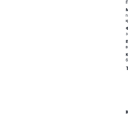
М
г
к
Ф
з
В
в
К
б