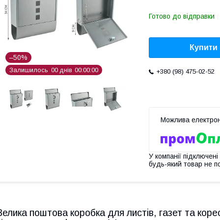
Готово до відправки
Купити
–50%
Залишилось
0
0
днів
0
0
0
0
0
0
+380 (98) 475-02-52
У компанії підключені
будь-який товар не п
Велика поштова коробка для листів, газет та коре