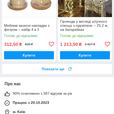
Гірлянда у вигляді штучного
Меблеві захисні накладки з
плюща з підсвіткою – 25,2 м,
фетром – набір 4 в 1
на батарейках
Готово до відправки
Готово до відправки
312,50
1 213,50
₴
₴
625 ₴
2 427 ₴
Купити
Купити
Показати ще
Про нас
90% позитивних з 387 відгуків за рік
Працює з 20.10.2023
м. Київ