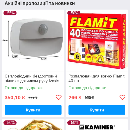
Акційні пропозиції та новинки
–55%
–50%
Світлодіодний бездротовий
Розпалювач для вогню Flamit
нічник з датчиком руху Izoxis
40 шт.
Готово до відправки
Готово до відправки
350,10
266
₴
₴
778 ₴
532 ₴
Купити
Купити
–50%
–50%