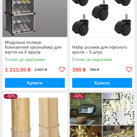
Модульна полиця-
Компактний органайзер для
Набір роликів для офісного
взуття на 6 ярусів
крісла – 5 штук
Готово до відправки
Готово до відправки
1 213,50
390
₴
₴
2 427 ₴
780 ₴
Купити
Купити
–50%
–50%