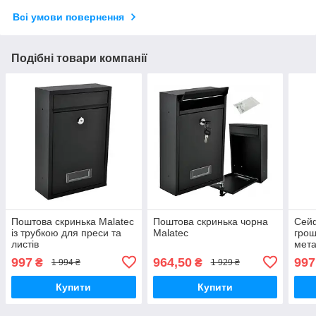
Всі умови повернення
Подібні товари компанії
Поштова скринька Malatec
Поштова скринька чорна
Сейф
із трубкою для преси та
Malatec
грош
листів
мета
ключ
997
964,50
997
₴
₴
1 994 ₴
1 929 ₴
Купити
Купити