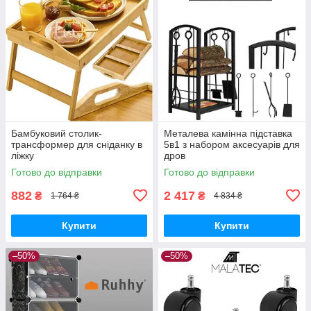
Бамбуковий столик-
Металева камінна підставка
трансформер для сніданку в
5в1 з набором аксесуарів для
ліжку
дров
Готово до відправки
Готово до відправки
882
2 417
₴
₴
1 764 ₴
4 834 ₴
Купити
Купити
–50%
–50%