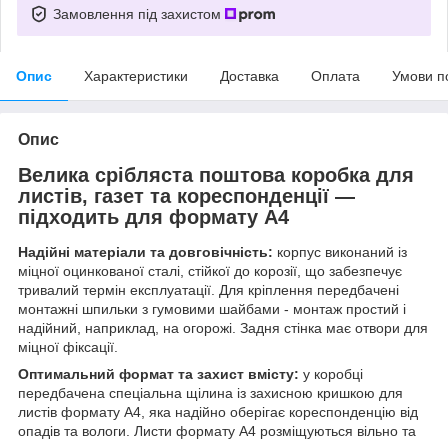
Замовлення під захистом
Опис
Характеристики
Доставка
Оплата
Умови п
Опис
Велика срібляста поштова коробка для
листів, газет та кореспонденції —
підходить для формату А4
Надійні матеріали та довговічність:
корпус виконаний із
міцної оцинкованої сталі, стійкої до корозії, що забезпечує
тривалий термін експлуатації. Для кріплення передбачені
монтажні шпильки з гумовими шайбами - монтаж простий і
надійний, наприклад, на огорожі. Задня стінка має отвори для
міцної фіксації.
Оптимальний формат та захист вмісту:
у коробці
передбачена спеціальна щілина із захисною кришкою для
листів формату А4, яка надійно оберігає кореспонденцію від
опадів та вологи. Листи формату А4 розміщуються вільно та