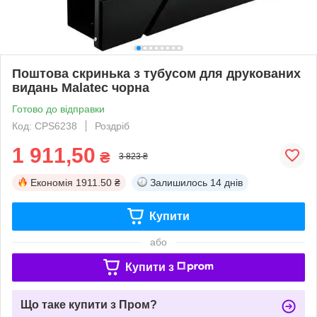
Поштова скринька з тубусом для друкованих
видань Malatec чорна
Готово до відправки
Код: СРS6238
Роздріб
1 911,50
₴
3 823 ₴
Економія
1911.50 ₴
Залишилось
14 днів
Купити
або
Купити з
Що таке купити з Пром?