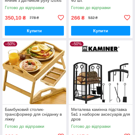
нічник з датчиком руху Izoxis
40 шт.
Готово до відправки
Готово до відправки
350,10
266
₴
₴
778 ₴
532 ₴
Купити
Купити
–50%
–50%
Бамбуковий столик-
Металева камінна підставка
трансформер для сніданку в
5в1 з набором аксесуарів для
ліжку
дров
Готово до відправки
Готово до відправки