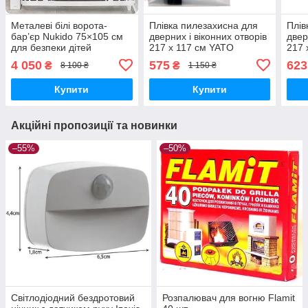
Металеві білі ворота-
Плівка пилезахисна для
Плів
бар’єр Nukido 75×105 см
дверних і віконних отворів
двер
для безпеки дітей
217 х 117 см YATO
217 
4 050
575
623
₴
₴
8 100 ₴
1 150 ₴
Купити
Купити
Акційні пропозиції та новинки
–55%
–50%
Світлодіодний бездротовий
Розпалювач для вогню Flamit