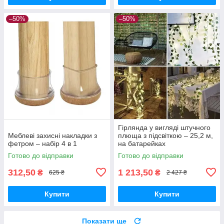
–50%
–50%
Гірлянда у вигляді штучного
Меблеві захисні накладки з
плюща з підсвіткою – 25,2 м,
фетром – набір 4 в 1
на батарейках
Готово до відправки
Готово до відправки
312,50
1 213,50
₴
₴
625 ₴
2 427 ₴
Купити
Купити
Показати ще