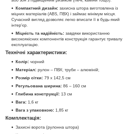
або зон з підвищеним ризиком (печі, каміни тощо).
Компактний дизайн:
захисна штора виготовлена із
міцних матеріалів (ABS, ПВХ) і займає мінімум місця.
Сучасний вигляд дозволяє легко вписати її в будь-який
інтер'єр.
Міцність та надійність:
завдяки використанню
високоякісних компонентів конструкція гарантує тривалу
експлуатацію.
Технічні характеристики:
Колір:
чорний
Матеріал:
рулон – ПВХ; труби – алюміній;
Розмір сітки:
79 х 142,5 см
Регульована ширина:
86 – 160 см
Глибина конструкції:
13 см
Вага:
1,6 кг
Вага з упаковкою:
1,85 кг
Комплектація:
Захисні ворота (рулонна штора)