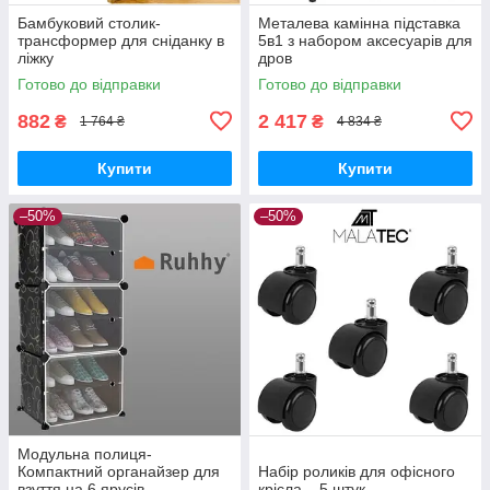
Бамбуковий столик-
Металева камінна підставка
трансформер для сніданку в
5в1 з набором аксесуарів для
ліжку
дров
Готово до відправки
Готово до відправки
882
2 417
₴
₴
1 764 ₴
4 834 ₴
Купити
Купити
–50%
–50%
Модульна полиця-
Компактний органайзер для
Набір роликів для офісного
взуття на 6 ярусів
крісла – 5 штук