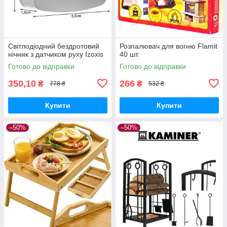
Світлодіодний бездротовий
Розпалювач для вогню Flamit
нічник з датчиком руху Izoxis
40 шт.
Готово до відправки
Готово до відправки
350,10
266
₴
₴
778 ₴
532 ₴
Купити
Купити
–50%
–50%