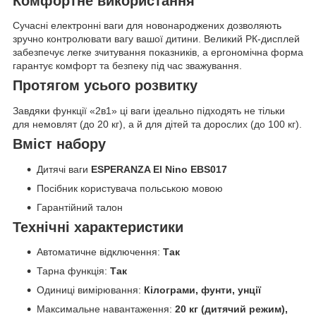
Комфортне використання
Сучасні електронні ваги для новонароджених дозволяють
зручно контролювати вагу вашої дитини. Великий РК-дисплей
забезпечує легке зчитування показників, а ергономічна форма
гарантує комфорт та безпеку під час зважування.
Протягом усього розвитку
Завдяки функції «2в1» ці ваги ідеально підходять не тільки
для немовлят (до 20 кг), а й для дітей та дорослих (до 100 кг).
Вміст набору
Дитячі ваги
ESPERANZA El Nino EBS017
Посібник користувача польською мовою
Гарантійний талон
Технічні характеристики
Автоматичне відключення:
Так
Тарна функція:
Так
Одиниці вимірювання:
Кілограми, фунти, унції
Максимальне навантаження:
20 кг (дитячий режим),