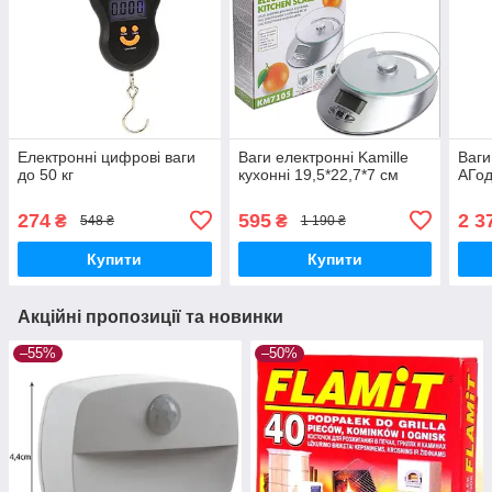
Електронні цифрові ваги
Ваги електронні Kamille
Ваги
до 50 кг
кухонні 19,5*22,7*7 см
АГод
274
595
2 3
₴
₴
548 ₴
1 190 ₴
Купити
Купити
Акційні пропозиції та новинки
–55%
–50%