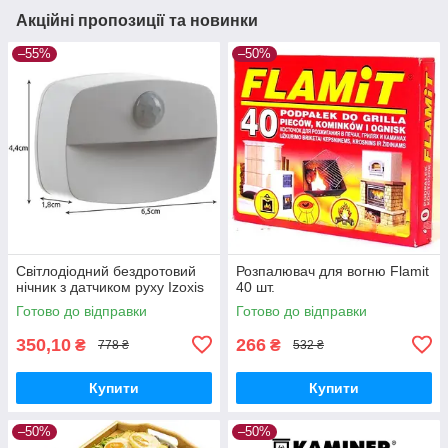
Акційні пропозиції та новинки
–55%
–50%
Світлодіодний бездротовий
Розпалювач для вогню Flamit
нічник з датчиком руху Izoxis
40 шт.
Готово до відправки
Готово до відправки
350,10
266
₴
₴
778 ₴
532 ₴
Купити
Купити
–50%
–50%