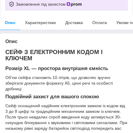
Замовлення під захистом
Опис
Характеристики
Доставка
Оплата
Умови п
Опис
СЕЙФ З ЕЛЕКТРОННИМ КОДОМ І
КЛЮЧЕМ
Розмір XL — простора внутрішня ємність
Об'єм сейфа становить 10 літрів, що дозволяє зручно
зберігати документи формату А5, цінні речі та особисті
дрібниці.
Подвійний захист для вашого спокою
Сейф оснащений надійним електронним замком із кодом від
3 до 8 цифр та традиційним механічним замком із ключем.
Після трьох невдалих спроб введення коду активується 30-
секундне блокування з звуковими і світловими сигналами. При
низькому рівні заряду батарейок світлодіод попередить вас