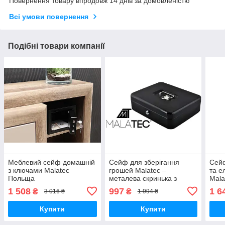
Повернення товару впродовж 14 днів за домовленістю
Всі умови повернення
Подібні товари компанії
Меблевий сейф домашній
Сейф для зберігання
Сейф
з ключами Malatec
грошей Malatec –
та е
Польща
металева скринька з
Mala
ключем, чорна
1 508
997
1 6
₴
₴
3 016 ₴
1 994 ₴
Купити
Купити