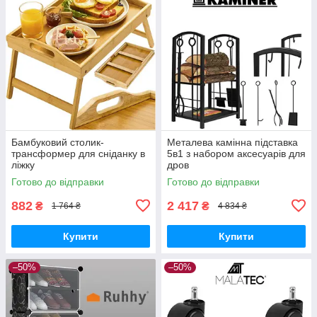
Бамбуковий столик-
Металева камінна підставка
трансформер для сніданку в
5в1 з набором аксесуарів для
ліжку
дров
Готово до відправки
Готово до відправки
882
2 417
₴
₴
1 764 ₴
4 834 ₴
Купити
Купити
–50%
–50%