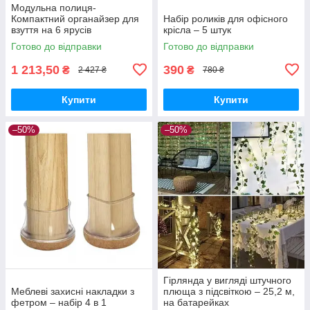
Модульна полиця-
Компактний органайзер для
Набір роликів для офісного
взуття на 6 ярусів
крісла – 5 штук
Готово до відправки
Готово до відправки
1 213,50
390
₴
₴
2 427 ₴
780 ₴
Купити
Купити
–50%
–50%
Гірлянда у вигляді штучного
Меблеві захисні накладки з
плюща з підсвіткою – 25,2 м,
фетром – набір 4 в 1
на батарейках