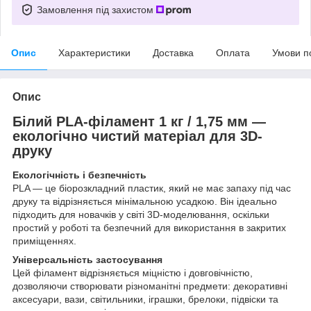
Замовлення під захистом
Опис
Характеристики
Доставка
Оплата
Умови п
Опис
Білий PLA-філамент 1 кг / 1,75 мм —
екологічно чистий матеріал для 3D-
друку
Екологічність і безпечність
PLA — це біорозкладний пластик, який не має запаху під час
друку та відрізняється мінімальною усадкою. Він ідеально
підходить для новачків у світі 3D-моделювання, оскільки
простий у роботі та безпечний для використання в закритих
приміщеннях.
Універсальність застосування
Цей філамент відрізняється міцністю і довговічністю,
дозволяючи створювати різноманітні предмети: декоративні
аксесуари, вази, світильники, іграшки, брелоки, підвіски та