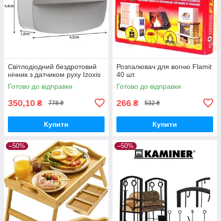
Світлодіодний бездротовий
Розпалювач для вогню Flamit
нічник з датчиком руху Izoxis
40 шт.
Готово до відправки
Готово до відправки
350,10
266
₴
₴
778 ₴
532 ₴
Купити
Купити
–50%
–50%