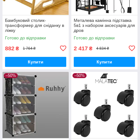
Бамбуковий столик-
Металева камінна підставка
трансформер для сніданку в
5в1 з набором аксесуарів для
ліжку
дров
Готово до відправки
Готово до відправки
882
2 417
₴
₴
1 764 ₴
4 834 ₴
Купити
Купити
–50%
–50%