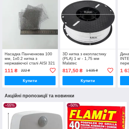
Насадка Панченкова 100
3D нитка з екопластику
Дин
мм, 1х0.2 нитка з
(PLA) 1 кг - 1,75 мм
INT
нержавіючої сталі AISI 321
Malatec
пере
для дистиляторів,
под
111
817,50
1 6
₴
₴
222 ₴
1 635 ₴
покращення очищення
діап
дистиляту
Купити
Купити
Акційні пропозиції та новинки
–55%
–50%