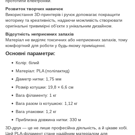
прототипи електроніки.
Розвиток творчих навичок
Використання 3D-принтерів і ручок допомагає покращити
моторику та креативність, надаючи можливість створювати
оригінальні тривимірні об’єкти з унікальним дизайном.
Відсутність неприємних запахів
Матеріал не виділяє токсичних або неприємних запахів, тому
комфортний для роботи у будь-якому приміщенні.
Основні параметри:
Колір: білий
Матеріал: PLA (полілактид)
Діаметр нитки: 1,75 мм
Розмір котушки: 19,8 × 6,6 см
Вага філаменту: 1 кг
Вага разом із котушкою: 1,12 кг
Вага упаковки: 1,2 кг
Приблизна довжина нитки: 330 м
3D-друк — це не лише професійна діяльність, а й цікаве хобі.
Цей PLA-філамент стане надійним матеріалом для