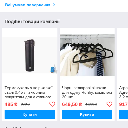
Всі умови повернення
Подібні товари компанії
Термокухоль з неіржавкої
Чорні велюрові вішалки
Агро
сталі 0.45 л із чорним
для одягу Ruhhy, комплект
Agre
покриттям для активного
20 шт
3,2 
відпочинку зберігає тепло
485
649,50
917
₴
₴
970 ₴
1 299 ₴
до 43 °C на 24 год
Купити
Купити