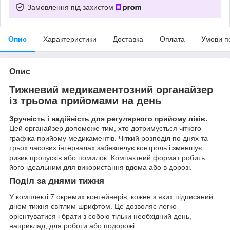
Замовлення під захистом
Опис
Характеристики
Доставка
Оплата
Умови п
Опис
Тижневий медикаментозний органайзер
із трьома прийомами на день
Зручність і надійність для регулярного прийому ліків.
Цей органайзер допоможе тим, хто дотримується чіткого
графіка прийому медикаментів. Чіткий розподіл по днях та
трьох часових інтервалах забезпечує контроль і зменшує
ризик пропусків або помилок. Компактний формат робить
його ідеальним для використання вдома або в дорозі.
Поділ за днями тижня
У комплекті 7 окремих контейнерів, кожен з яких підписаний
днем тижня світлим шрифтом. Це дозволяє легко
орієнтуватися і брати з собою тільки необхідний день,
наприклад, для роботи або подорожі.