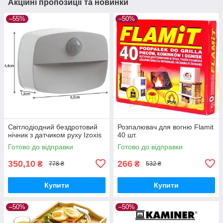
Акційні пропозиції та новинки
–55%
–50%
Світлодіодний бездротовий
Розпалювач для вогню Flamit
нічник з датчиком руху Izoxis
40 шт.
Готово до відправки
Готово до відправки
350,10
266
₴
₴
778 ₴
532 ₴
Купити
Купити
–50%
–50%