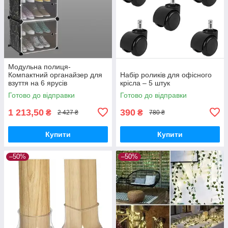
Модульна полиця-
Компактний органайзер для
Набір роликів для офісного
взуття на 6 ярусів
крісла – 5 штук
Готово до відправки
Готово до відправки
1 213,50
390
₴
₴
2 427 ₴
780 ₴
Купити
Купити
–50%
–50%