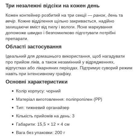
Три незалежні відсіки на кожен день
Кожен контейнер розбитий на три секції —
ранок
,
день
та
вечір
. Кожне відділення щільно закривається, надійно
захищаючи вміст від пилу і вологи. Ясне маркування
допоможе швидко і безпомилково підготувати потрібні
препарати.
Області застосування
Ідеальний для домашнього використання, щоб нагадувати
про прийом ліків, а також незамінний у відрядженнях,
відпустках або лікарняних періодах. Підтримує суворий режим
навіть при інтенсивному графіку.
Основні характеристики
Колір корпусу: чорний
Матеріал виготовлення: поліпропілен (PP)
Тип: тижневий органайзер
Кількість прийомів на день: 3
Габарити: 15,5 × 12 × 4 см
Вага без упаковки: 200 г