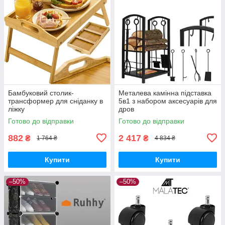
Бамбуковий столик-
Металева камінна підставка
трансформер для сніданку в
5в1 з набором аксесуарів для
ліжку
дров
Готово до відправки
Готово до відправки
882
2 417
₴
₴
1 764 ₴
4 834 ₴
Купити
Купити
–50%
–50%