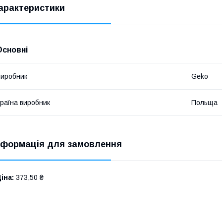
арактеристики
Основні
иробник
Geko
раїна виробник
Польща
нформація для замовлення
іна:
373,50 ₴