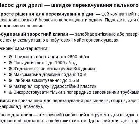
Насос для дрилі — швидке перекачування пального
Просте рішення для перекачування рідин
— цей компактний на
озволяє швидко й безпечно переміщувати рідину. Підходить для б
еагресивних речовин.
Вбудований зворотний клапан
— запобігає витіканню або повер
езпечну експлуатацію в побутових і майстерневих умовах.
сновні характеристики:
⚙️ Швидкість обертання: до 2600 об/хв
⚙️ Продуктивність: до 1000 л/год
⚙️ З’єднання: 2 знімні патрубки 3/4 дюйма
⚙️ Максимальна довжина подачі: 10 м
⚙️ Глибина всмоктування: до 1,5 м
⚙️ Матеріал корпусу: ударостійкий пластик
⚠️ Використовувати тільки з попередньо заповненими трубкам
вага:
не призначено для перекачування розчинників, спиртів, харч
наприклад, етанолу).
асос для дрилі — це зручний і мобільний інструмент для швидкого
адового обладнання та побутових систем. Ідеальний для дачі, га