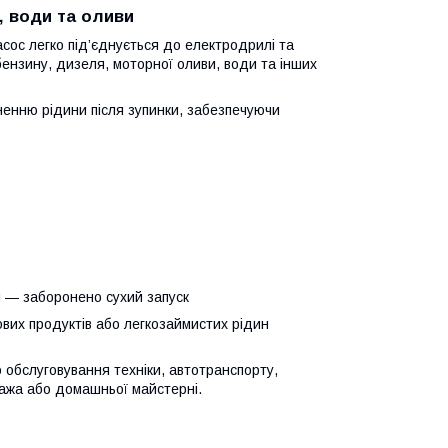
, води та оливи
сос легко під’єднується до електродрилі та
ензину, дизеля, моторної оливи, води та інших
ненню рідини після зупинки, забезпечуючи
и — заборонено сухий запуск
ових продуктів або легкозаймистих рідин
 обслуговування техніки, автотранспорту,
ража або домашньої майстерні.