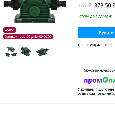
373,50 
747 ₴
Готово до відправки
–50%
Купити
Залишилось
0
0
днів
0
0
0
0
0
0
+380 (98) 475-02-52
У компанії підключені
будь-який товар не п