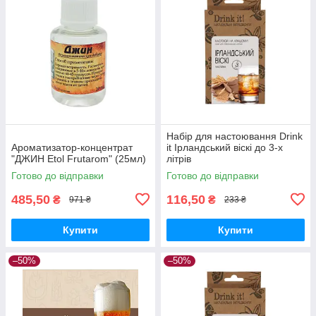
Набір для настоювання Drink
Ароматизатор-концентрат
it Ірландський віскі до 3-х
"ДЖИН Etol Frutarom" (25мл)
літрів
Готово до відправки
Готово до відправки
485,50
116,50
₴
₴
971 ₴
233 ₴
Купити
Купити
–50%
–50%