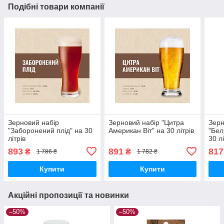
Подібні товари компанії
Зерновий набір
Зерновий набір "Цитра
Зерн
"Заборонений плід" на 30
Американ Віт" на 30 літрів
"Бел
літрів
30 лі
893
891
817
₴
₴
1 786 ₴
1 782 ₴
Купити
Купити
Акційні пропозиції та новинки
–50%
–50%