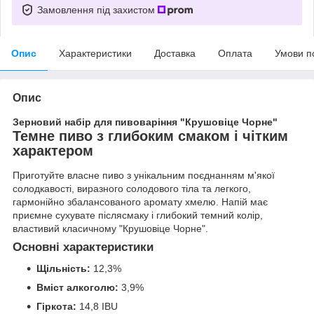
Замовлення під захистом
Опис
Характеристики
Доставка
Оплата
Умови п
Опис
Зерновий набір для пивоваріння "Крушовіце Чорне"
Темне пиво з глибоким смаком і чітким
характером
Приготуйте власне пиво з унікальним поєднанням м'якої
солодкавості, виразного солодового тіла та легкого,
гармонійно збалансованого аромату хмелю. Напій має
приємне сухувате післясмаку і глибокий темний колір,
властивий класичному "Крушовіце Чорне".
Основні характеристики
Щільність:
12,3%
Вміст алкоголю:
3,9%
Гіркота:
14,8 IBU