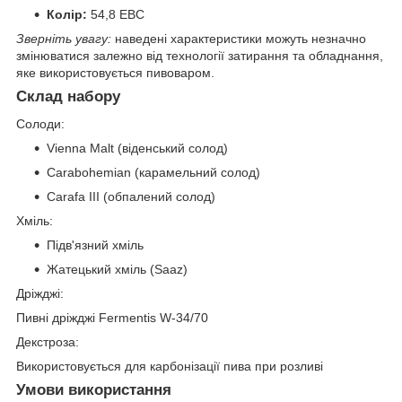
Колір:
54,8 EBC
Зверніть увагу:
наведені характеристики можуть незначно
змінюватися залежно від технології затирання та обладнання,
яке використовується пивоваром.
Склад набору
Солоди:
Vienna Malt (віденський солод)
Carabohemian (карамельний солод)
Carafa III (обпалений солод)
Хміль:
Підв'язний хміль
Жатецький хміль (Saaz)
Дріжджі:
Пивні дріжджі Fermentis W-34/70
Декстроза:
Використовується для карбонізації пива при розливі
Умови використання