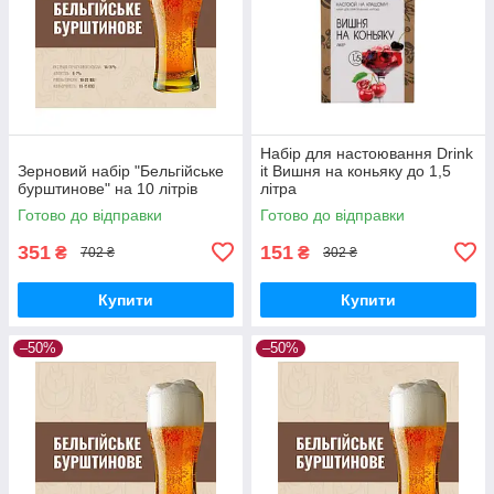
Набір для настоювання Drink
Зерновий набір "Бельгійське
it Вишня на коньяку до 1,5
бурштинове" на 10 літрів
літра
Готово до відправки
Готово до відправки
351
151
₴
₴
702 ₴
302 ₴
Купити
Купити
–50%
–50%