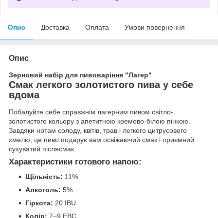
Опис
Доставка
Оплата
Умови повернення
Опис
Зерновий набір для пивоваріння "Лагер"
Смак легкого золотистого пива у себе
вдома
Побалуйте себе справжнім лагерним пивом світло-
золотистого кольору з апетитною кремово-білою пінкою.
Завдяки нотам солоду, квітів, трав і легкого цитрусового
хмелю, це пиво подарує вам освіжаючий смак і приємний
сухуватий післясмак.
Характеристики готового напою:
Щільність:
11%
Алкоголь:
5%
Гіркота:
20 IBU
Колір:
7–9 EBC