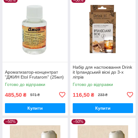
–50%
–50%
Набір для настоювання Drink
Ароматизатор-концентрат
it Ірландський віскі до 3-х
"ДЖИН Etol Frutarom" (25мл)
літрів
Готово до відправки
Готово до відправки
485,50
116,50
₴
₴
971 ₴
233 ₴
Купити
Купити
–50%
–50%