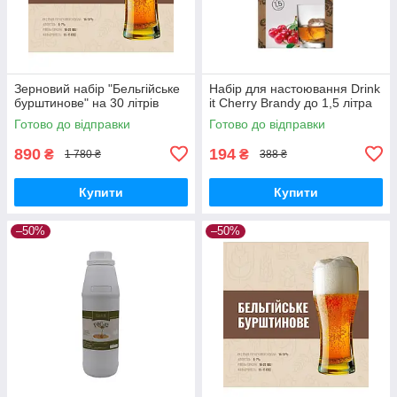
Зерновий набір "Бельгійське
Набір для настоювання Drink
бурштинове" на 30 літрів
it Cherry Brandy до 1,5 літра
Готово до відправки
Готово до відправки
890
194
₴
₴
1 780 ₴
388 ₴
Купити
Купити
–50%
–50%