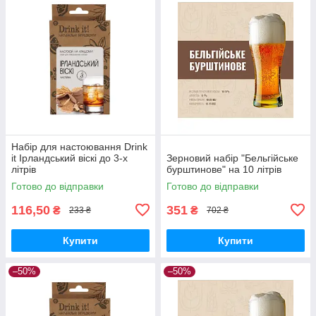
Набір для настоювання Drink
it Ірландський віскі до 3-х
Зерновий набір "Бельгійське
літрів
бурштинове" на 10 літрів
Готово до відправки
Готово до відправки
116,50
351
₴
₴
233 ₴
702 ₴
Купити
Купити
–50%
–50%