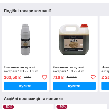
Подібні товари компанії
Ячмінно-солодовий
Ячмінно-солодовий
Ячмі
екстракт ЯСЕ-2 1,2 кг
екстракт ЯСЕ-2 4 кг
екст
263,50
716
2 2
₴
₴
527 ₴
1 432 ₴
Купити
Купити
Акційні пропозиції та новинки
–50%
–50%