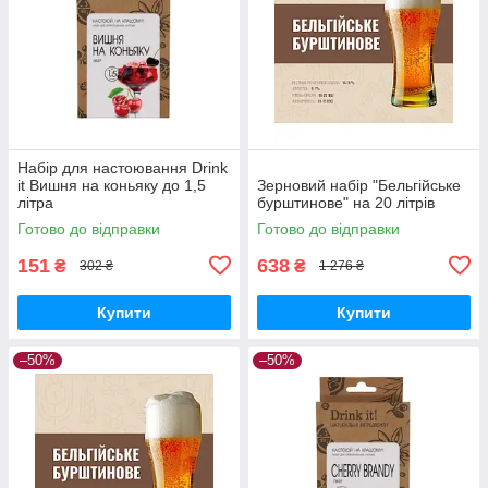
Набір для настоювання Drink
it Вишня на коньяку до 1,5
Зерновий набір "Бельгійське
літра
бурштинове" на 20 літрів
Готово до відправки
Готово до відправки
151
638
₴
₴
302 ₴
1 276 ₴
Купити
Купити
–50%
–50%