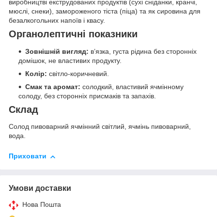
виробництві екструдованих продуктів (сухі сніданки, кранчі,
мюслі, снеки), замороженого тіста (піца) та як сировина для
безалкогольних напоїв і квасу.
Органолептичні показники
Зовнішній вигляд:
в’язка, густа рідина без сторонніх
домішок, не властивих продукту.
Колір:
світло-коричневий.
Смак та аромат:
солодкий, властивий ячмінному
солоду, без сторонніх присмаків та запахів.
Склад
Солод пивоварний ячмінний світлий, ячмінь пивоварний,
вода.
Приховати
Умови доставки
Нова Пошта