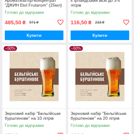
Ароматизатор-концентрат
it Ірландський віскі до 3-х
"ДЖИН Etol Frutarom" (25мл)
літрів
Готово до відправки
Готово до відправки
485,50
116,50
₴
₴
971 ₴
233 ₴
Купити
Купити
–50%
–50%
Зерновий набір "Бельгійське
Зерновий набір "Бельгійське
бурштинове" на 10 літрів
бурштинове" на 20 літрів
Готово до відправки
Готово до відправки