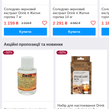
Солодово-зерновий
Солодово-зерновий
Сол
екстракт Drink it Житня
екстракт Drink it Житня
екст
горілка 7 кг
горілка 14 кг
горіл
1 159
2 291
1 1
₴
₴
2 318 ₴
4 582 ₴
Купити
Купити
Акційні пропозиції та новинки
–50%
–50%
Набір для настоювання Drink