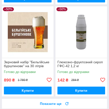
–50%
–50%
Зерновий набір "Бельгійське
Глюкозно-фруктозний сироп
бурштинове" на 30 літрів
ГФС-42 1,2 кг
Готово до відправки
Готово до відправки
890
142
₴
₴
1 780 ₴
284 ₴
Купити
Купити
Показати ще