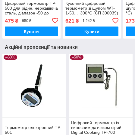
Цифровий термометр TP-
Кухонний цифровий
Цифр
500 для рідин, нержавіюча
термометр зі щупом WT-
щуп
сталь, діапазон -50 до
1-50...+300°С (СП 300039)
°C)
+350°C, точність +/-0,1°C
475
621
173
₴
₴
950 ₴
1 242 ₴
Купити
Купити
Акційні пропозиції та новинки
–50%
–50%
Цифровий термометр із
Термометр електронний TP-
виносним датчиком сірий
501
Digital Cooking TP-700