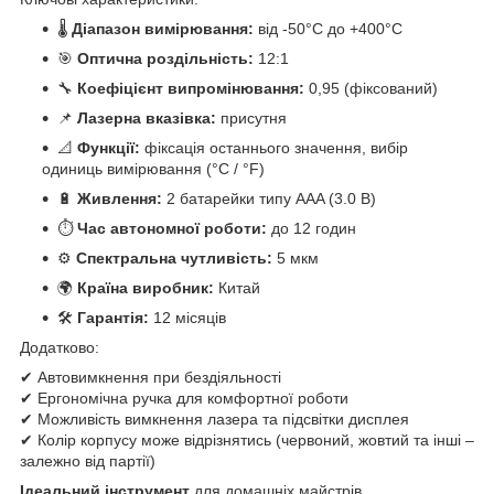
🌡
Діапазон вимірювання:
від -50°C до +400°C
🎯
Оптична роздільність:
12:1
🔧
Коефіцієнт випромінювання:
0,95 (фіксований)
📌
Лазерна вказівка:
присутня
📐
Функції:
фіксація останнього значення, вибір
одиниць вимірювання (°C / °F)
🔋
Живлення:
2 батарейки типу AAA (3.0 В)
⏱
Час автономної роботи:
до 12 годин
⚙️
Спектральна чутливість:
5 мкм
🌍
Країна виробник:
Китай
🛠
Гарантія:
12 місяців
Додатково:
✔ Автовимкнення при бездіяльності
✔ Ергономічна ручка для комфортної роботи
✔ Можливість вимкнення лазера та підсвітки дисплея
✔ Колір корпусу може відрізнятись (червоний, жовтий та інші –
залежно від партії)
Ідеальний інструмент
для домашніх майстрів,