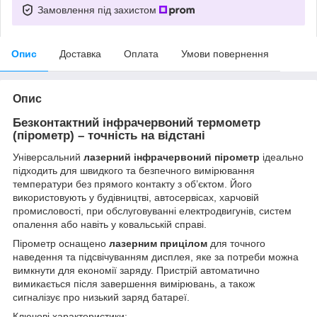
Замовлення під захистом
Опис
Доставка
Оплата
Умови повернення
Опис
Безконтактний інфрачервоний термометр
(пірометр) – точність на відстані
Універсальний
лазерний інфрачервоний пірометр
ідеально
підходить для швидкого та безпечного вимірювання
температури без прямого контакту з об’єктом. Його
використовують у будівництві, автосервісах, харчовій
промисловості, при обслуговуванні електродвигунів, систем
опалення або навіть у ковальській справі.
Пірометр оснащено
лазерним прицілом
для точного
наведення та підсвічуванням дисплея, яке за потреби можна
вимкнути для економії заряду. Пристрій автоматично
вимикається після завершення вимірювань, а також
сигналізує про низький заряд батареї.
Ключові характеристики: