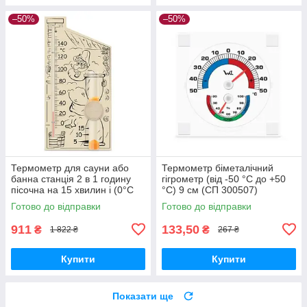
–50%
–50%
Термометр для сауни або
Термометр біметалічний
банна станція 2 в 1 годину
гігрометр (від -50 °C до +50
пісочна на 15 хвилин і (0°C
°C) 9 см (СП 300507)
+140°C) (СП 300075)
Готово до відправки
Готово до відправки
911
133,50
₴
₴
1 822 ₴
267 ₴
Купити
Купити
Показати ще