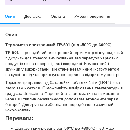
Опис
Доставка
Оплата
Умови повернення
Опис
Термометр електронний TP-501 (від -50°C до 300°C)
TP-501
– це надійний електронний термометр зі щупом, який
підходить для точного вимірювання температури харчових
продуктів як на поверхні, так і всередині. Компактний і
зручний у використанні, він стане незамінним інструментом
на кухні та під час приготування страв на відкритому повітрі.
Термометр працює від батарейки-таблетки 1.5V (LR44), яка
легко замінюється. Є можливість вимірювання температури в
градусах Цельсія та Фаренгейта, а автоматичне вимикання
через 10 хвилин бездіяльності допомагає економити заряд
батареї. Для зручного зберігання передбачено захисний
чохол-ковпак.
Переваги:
Діапазон вимірювань від
-50°C до +300°C
(-58°F до