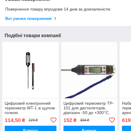
Повернення товару впродовж 14 днів за домовленістю
Всі умови повернення
Подібні товари компанії
Цифровий електронний
Цифровий термометр TP-
Набі
термометр WT-1 зі щупом
101 для дистиляторів,
терм
голкою
діапазон -50 до +300°C,
арео
довжина щупа 150 мм,
розм
114,50
152
619
₴
₴
229 ₴
304 ₴
точність ±0,1°C
для 
дист
Купити
Купити