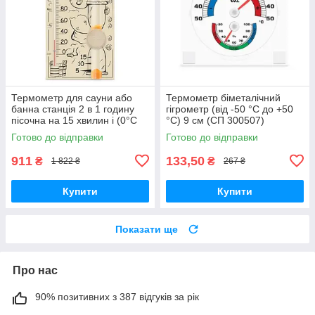
Термометр для сауни або
Термометр біметалічний
банна станція 2 в 1 годину
гігрометр (від -50 °C до +50
пісочна на 15 хвилин і (0°C
°C) 9 см (СП 300507)
+140°C) (СП 300075)
Готово до відправки
Готово до відправки
911
133,50
₴
₴
1 822 ₴
267 ₴
Купити
Купити
Показати ще
Про нас
90% позитивних з 387 відгуків за рік