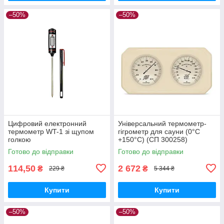
–50%
–50%
Цифровий електронний
Універсальний термометр-
термометр WT-1 зі щупом
гігрометр для сауни (0°C
голкою
+150°C) (СП 300258)
Готово до відправки
Готово до відправки
114,50
2 672
₴
₴
229 ₴
5 344 ₴
Купити
Купити
–50%
–50%