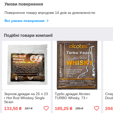
Умови повернення
Повернення товару впродовж 14 днів за домовленістю
Всі умови повернення
Подібні товари компанії
Зернові дріжджі на 25 л 23
Турбо дріжджі Alcotec
Спир
г Hot Rod Whiskey Single
TURBO Whisky, 73 г
Doub
Strain
133,50
185,25
204
₴
₴
267 ₴
285 ₴