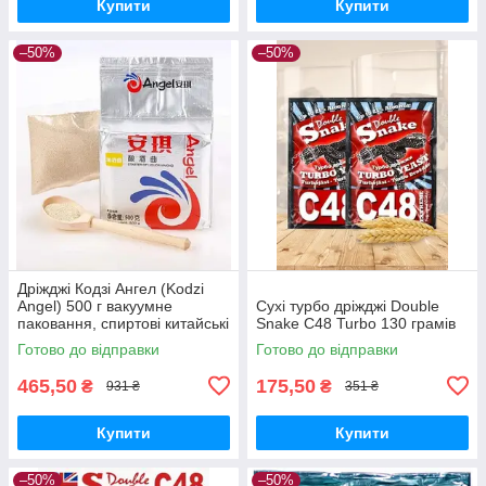
Купити
Купити
–50%
–50%
Дріжджі Кодзі Ангел (Kodzi
Angel) 500 г вакуумне
Сухі турбо дріжджі Double
паковання, спиртові китайські
Snake C48 Turbo 130 грамів
дріжджі
Готово до відправки
Готово до відправки
465,50
175,50
₴
₴
931 ₴
351 ₴
Купити
Купити
–50%
–50%