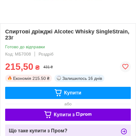
Спиртові дріжджі Alcotec Whisky SingleStrain,
23г
Готово до відправки
Код: МБ7008
Роздріб
215,50
₴
431 ₴
Економія
215.50 ₴
Залишилось
16 днів
Купити
або
Купити з
Що таке купити з Пром?