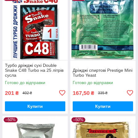
Турбо дріжджі сухі Double
Snake C48 Turbo на 25 літрів
Дріжджі спиртові Prestige Mini
сусла
Turbo Yeast
Готово до відправки
Готово до відправки
201
167,50
₴
₴
402 ₴
335 ₴
Купити
Купити
–50%
–50%