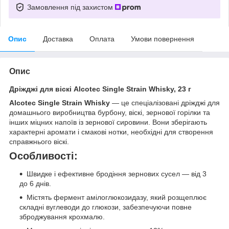
Замовлення під захистом
Опис
Доставка
Оплата
Умови повернення
Опис
Дріжджі для віскі Alcotec Single Strain Whisky, 23 г
Alcotec Single Strain Whisky
— це спеціалізовані дріжджі для
домашнього виробництва бурбону, віскі, зернової горілки та
інших міцних напоїв із зернової сировини. Вони зберігають
характерні аромати і смакові нотки, необхідні для створення
справжнього віскі.
Особливості:
Швидке і ефективне бродіння зернових сусел — від 3
до 6 днів.
Містять фермент амілоглюкозидазу, який розщеплює
складні вуглеводи до глюкози, забезпечуючи повне
зброджування крохмалю.