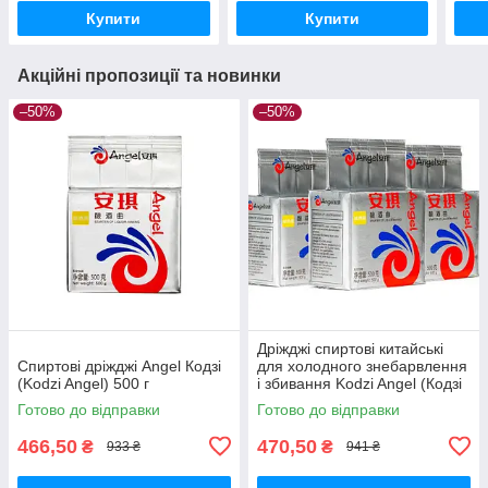
Купити
Купити
Акційні пропозиції та новинки
–50%
–50%
Дріжджі спиртові китайські
Спиртові дріжджі Angel Кодзі
для холодного знебарвлення
(Kodzi Angel) 500 г
і збивання Kodzi Angel (Кодзі
Ангел) пачка 500 грамів
Готово до відправки
Готово до відправки
466,50
470,50
₴
₴
933 ₴
941 ₴