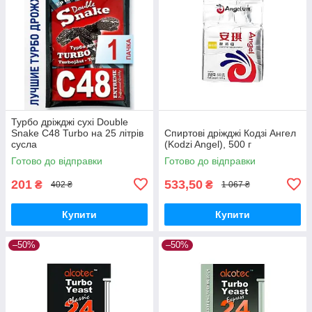
Турбо дріжджі сухі Double
Snake C48 Turbo на 25 літрів
Спиртові дріжджі Кодзі Ангел
сусла
(Kodzi Angel), 500 г
Готово до відправки
Готово до відправки
201
533,50
₴
₴
402 ₴
1 067 ₴
Купити
Купити
–50%
–50%