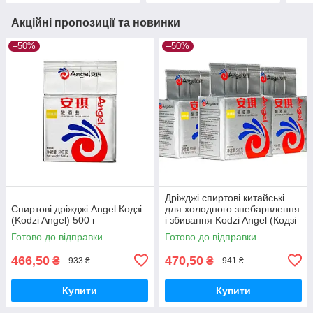
Акційні пропозиції та новинки
–50%
–50%
Дріжджі спиртові китайські
Спиртові дріжджі Angel Кодзі
для холодного знебарвлення
(Kodzi Angel) 500 г
і збивання Kodzi Angel (Кодзі
Ангел) пачка 500 грамів
Готово до відправки
Готово до відправки
466,50
470,50
₴
₴
933 ₴
941 ₴
Купити
Купити