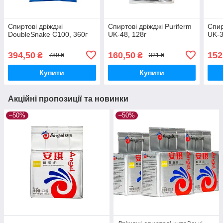
Спиртові дріжджі
Спиртові дріжджі Puriferm
Спир
DoubleSnake C100, 360г
UK-48, 128г
UK-3
394,50
160,50
152
₴
₴
789 ₴
321 ₴
Купити
Купити
Акційні пропозиції та новинки
–50%
–50%