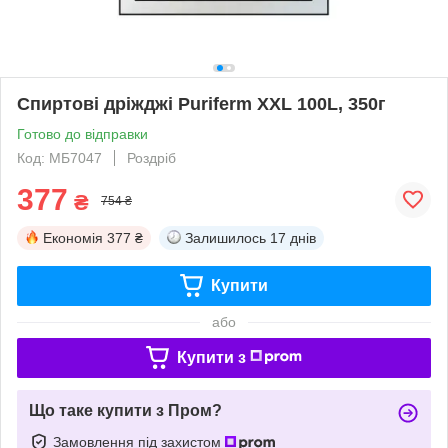
Спиртові дріжджі Puriferm XXL 100L, 350г
Готово до відправки
Код: МБ7047
Роздріб
377
₴
754 ₴
Економія
377 ₴
Залишилось
17 днів
Купити
або
Купити з
Що таке купити з Пром?
Замовлення під захистом