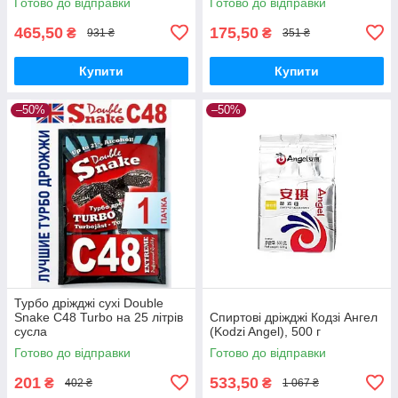
Готово до відправки
Готово до відправки
465,50
175,50
₴
₴
931 ₴
351 ₴
Купити
Купити
–50%
–50%
Турбо дріжджі сухі Double
Snake C48 Turbo на 25 літрів
Спиртові дріжджі Кодзі Ангел
сусла
(Kodzi Angel), 500 г
Готово до відправки
Готово до відправки
201
533,50
₴
₴
402 ₴
1 067 ₴