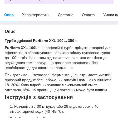
Опис
Характеристики
Доставка
Оплата
Умови п
Опис
Турбо-дріжджі Puriferm XXL 100L, 350 г
Puriferm XXL 100L
— професійні турбо-дріжджі, створені для
ефективного зброджування великого обсягу цукрового сусла
до 100 літрів. Цей штам відзначається високою стійкістю до
підвищених температур, що дозволяє працювати без
необхідності додаткового охолодження.
При дотриманні технології ферментації ви отримаєте чистий,
прозорий продукт без небажаних запахів і домішок з міцністю
18–20%. Хоча виробник заявляє максимальний вміст
алкоголю 18%, на практиці цей показник може бути вищим.
Інструкція з застосування
Розчиніть 25-30 кг цукру або 28 кг декстрози в 40
літрах гарячої води (40–45 °C).