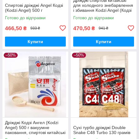
Дріжджі спиртові китайські
Спиртові дріжджі Angel Кодзі
для холодного знебарвлення
(Kodzi Angel) 500 г
і збивання Kodzi Angel (Кодзі
Ангел) пачка 500 грамів
Готово до відправки
Готово до відправки
466,50
470,50
₴
₴
933 ₴
941 ₴
Купити
Купити
–50%
–50%
Дріжджі Кодзі Ангел (Kodzi
Angel) 500 г вакуумне
Сухі турбо дріжджі Double
паковання, спиртові китайські
Snake C48 Turbo 130 грамів
дріжджі