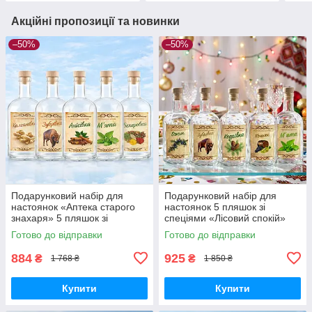
Акційні пропозиції та новинки
–50%
–50%
Подарунковий набір для
Подарунковий набір для
настоянок «Аптека старого
настоянок 5 пляшок зі
знахаря» 5 пляшок зі
спеціями «Лісовий спокій»
спеціями, бокс для наливок,
бокс для ароматизованих
Готово до відправки
Готово до відправки
подарунок чоловіку
міцних напоїв
884
925
₴
₴
1 768 ₴
1 850 ₴
Купити
Купити