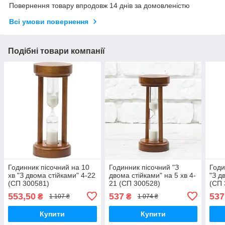
Повернення товару впродовж 14 днів за домовленістю
Всі умови повернення
Подібні товари компанії
Годинник пісочний на 10
Годинник пісочний "З
Годи
хв "З двома стійками" 4-22
двома стійками" на 5 хв 4-
"З д
(СП 300581)
21 (СП 300528)
(СП 
553,50
537
537
₴
₴
1 107 ₴
1 074 ₴
Купити
Купити