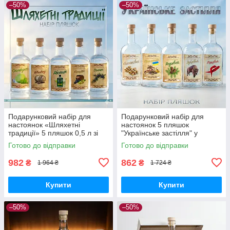
–50%
–50%
Подарунковий набір для
Подарунковий набір для
настоянок «Шляхетні
настоянок 5 пляшок
традиції» 5 пляшок 0,5 л зі
"Українське застілля" у
спеціями в коробці, бокс для
коробці зі спеціями для
Готово до відправки
Готово до відправки
домашніх напоїв
домашніх міцних напоїв
982
862
₴
₴
1 964 ₴
1 724 ₴
Купити
Купити
–50%
–50%