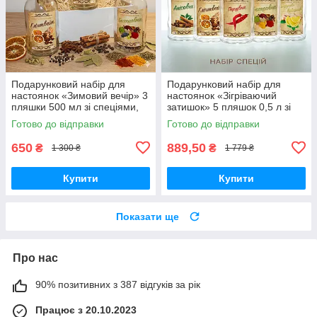
Подарунковий набір для
Подарунковий набір для
настоянок «Зимовий вечір» 3
настоянок «Зігріваючий
пляшки 500 мл зі спеціями,
затишок» 5 пляшок 0,5 л зі
бокс для домашніх напоїв,
спеціями в коробці для
Готово до відправки
Готово до відправки
подарунок чоловіку
домашніх напоїв
650
889,50
₴
₴
1 300 ₴
1 779 ₴
Купити
Купити
Показати ще
Про нас
90% позитивних з 387 відгуків за рік
Працює з 20.10.2023