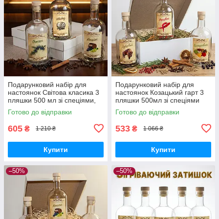
Подарунковий набір для
Подарунковий набір для
настоянок Світова класика 3
настоянок Козацький гарт 3
пляшки 500 мл зі спеціями,
пляшки 500мл зі спеціями
набір для домашніх напоїв,
коробка для домашніх напоїв
Готово до відправки
Готово до відправки
подарунок чоловіку
чоловічий подарунок
605
533
₴
₴
1 210 ₴
1 066 ₴
Купити
Купити
–50%
–50%