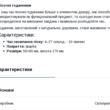
ісочні годинники
 наш час пісочні годинники більше є елементом декору, ніж способ
икористовували як функціональний предмет, то сьогодні вони ста
осередитися на виконанні завдань і правильно розподіляти час.
одинник, виготовлений з натуральної деревини, стане масивною т
Характеристики:
Час засипання піску:
4–27 секунд – 10 хвилин
Покриття:
фарба
Розміри:
50×90 мм, висота 170 мм
арактеристики
Основні
иробник
Склопри