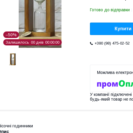
Готово до відправки
Купити
–50%
Залишилось
0
0
днів
0
0
0
0
0
0
+380 (98) 475-02-52
У компанії підключені
будь-який товар не п
ісочні годинники
Опис