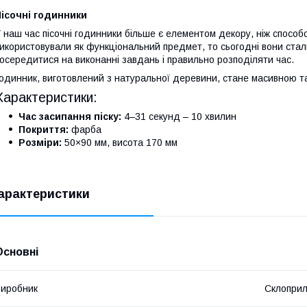
ісочні годинники
 наш час пісочні годинники більше є елементом декору, ніж способ
икористовували як функціональний предмет, то сьогодні вони ста
осередитися на виконанні завдань і правильно розподіляти час.
одинник, виготовлений з натуральної деревини, стане масивною т
Характеристики:
Час засипання піску:
4–31 секунд – 10 хвилин
Покриття:
фарба
Розміри:
50×90 мм, висота 170 мм
арактеристики
Основні
иробник
Склопри