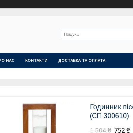
РО НАС
КОНТАКТИ
ДОСТАВКА ТА ОПЛАТА
Годинник піс
(СП 300610)
752 ₴
1 504 ₴