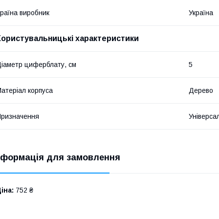
раїна виробник
Україна
Користувальницькі характеристики
іаметр циферблату, см
5
атеріал корпуса
Дерево
ризначення
Універса
нформація для замовлення
іна:
752 ₴