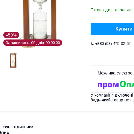
Готово до відправки
Купити
–50%
Залишилось
0
0
днів
0
0
0
0
0
0
+380 (98) 475-02-52
У компанії підключені
будь-який товар не п
ісочні годинники
Опис