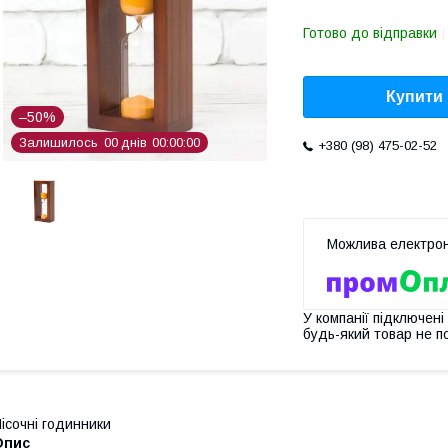
Готово до відправки
Купити
–50%
Залишилось
0
0
днів
0
0
0
0
0
0
+380 (98) 475-02-52
У компанії підключені
будь-який товар не п
ісочні годинники
Опис