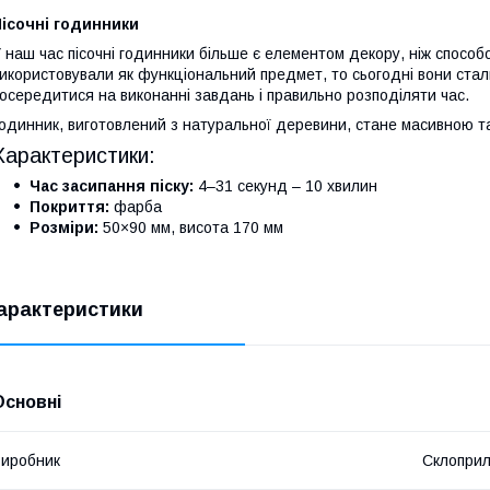
ісочні годинники
 наш час пісочні годинники більше є елементом декору, ніж способ
икористовували як функціональний предмет, то сьогодні вони ста
осередитися на виконанні завдань і правильно розподіляти час.
одинник, виготовлений з натуральної деревини, стане масивною т
Характеристики:
Час засипання піску:
4–31 секунд – 10 хвилин
Покриття:
фарба
Розміри:
50×90 мм, висота 170 мм
арактеристики
Основні
иробник
Склопри