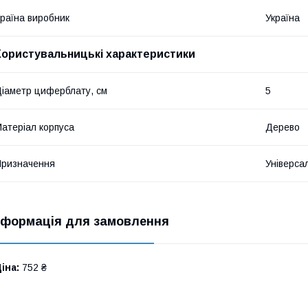
раїна виробник
Україна
Користувальницькі характеристики
іаметр циферблату, см
5
атеріал корпуса
Дерево
ризначення
Універса
нформація для замовлення
іна:
752 ₴