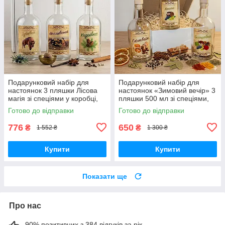
Подарунковий набір для
Подарунковий набір для
настоянок 3 пляшки Лісова
настоянок «Зимовий вечір» 3
магія зі спеціями у коробці,
пляшки 500 мл зі спеціями,
набір для домашніх напоїв,
бокс для домашніх напоїв,
Готово до відправки
Готово до відправки
наливок
подарунок чоловіку
776
650
₴
₴
1 552 ₴
1 300 ₴
Купити
Купити
Показати ще
Про нас
90% позитивних з 384 відгуків за рік