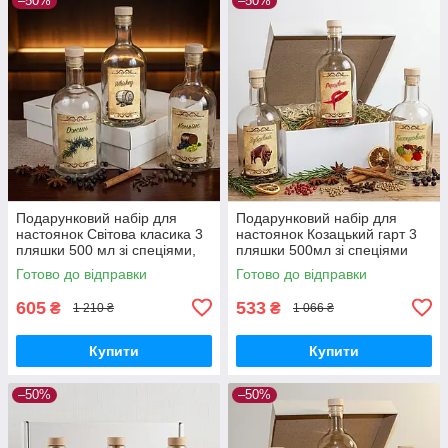
–50%
–50%
Подарунковий набір для
Подарунковий набір для
настоянок Світова класика 3
настоянок Козацький гарт 3
пляшки 500 мл зі спеціями,
пляшки 500мл зі спеціями
набір для домашніх напоїв,
коробка для домашніх напоїв
Готово до відправки
Готово до відправки
подарунок чоловіку
чоловічий подарунок
605
533
₴
₴
1 210 ₴
1 066 ₴
Купити
Купити
–50%
–50%