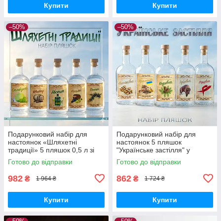
Купити
Купити
–50%
–50%
Подарунковий набір для
Подарунковий набір для
настоянок «Шляхетні
настоянок 5 пляшок
традиції» 5 пляшок 0,5 л зі
"Українське застілля" у
спеціями в коробці, бокс для
коробці зі спеціями для
Готово до відправки
Готово до відправки
домашніх напоїв
домашніх міцних напоїв
982
862
₴
₴
1 964 ₴
1 724 ₴
Купити
Купити