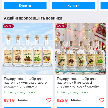
Купити
Купити
Акційні пропозиції та новинки
–50%
–50%
Подарунковий набір для
Подарунковий набір для
настоянок «Аптека старого
настоянок 5 пляшок зі
знахаря» 5 пляшок зі
спеціями «Лісовий спокій»
спеціями, бокс для наливок,
бокс для ароматизованих
Готово до відправки
Готово до відправки
подарунок чоловіку
міцних напоїв
884
925
₴
₴
1 768 ₴
1 850 ₴