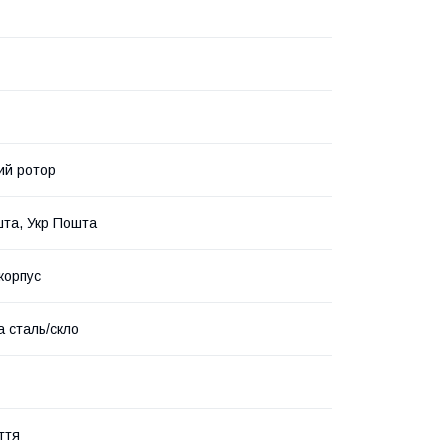
ий ротор
та, Укр Пошта
корпус
а сталь/скло
ття