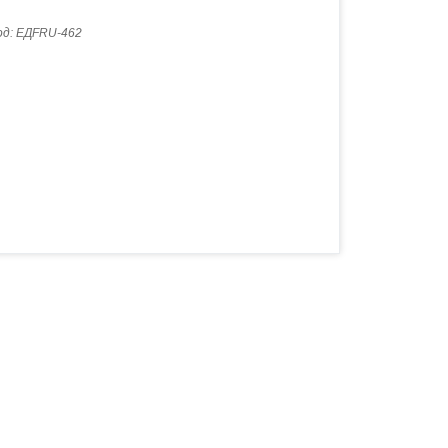
од:
ЕДFRU-462