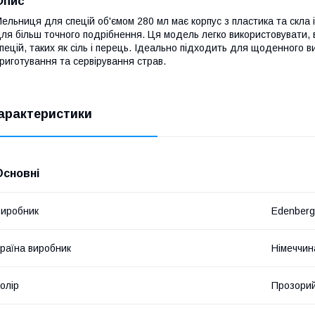
Опис
ельниця для спецій об'ємом 280 мл має корпус з пластика та скла
ля більш точного подрібнення. Ця модель легко використовувати, 
пецій, таких як сіль і перець. Ідеально підходить для щоденного в
риготування та сервірування страв.
арактеристики
Основні
иробник
Edenberg
раїна виробник
Німеччин
олір
Прозори