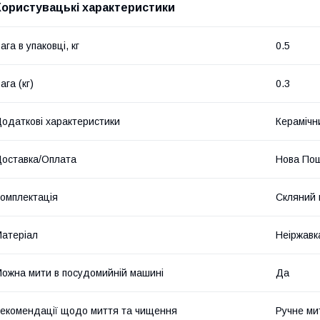
Користувацькі характеристики
ага в упаковці, кг
0.5
ага (кг)
0.3
одаткові характеристики
Керамічн
оставка/Оплата
Нова Пош
омплектація
Скляний 
атеріал
Неіржавк
ожна мити в посудомийній машині
Да
екомендації щодо миття та чищення
Ручне ми