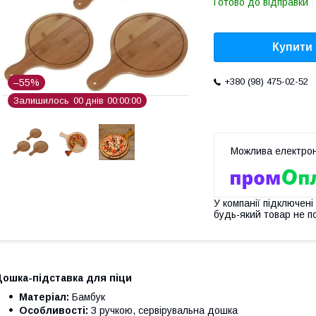
Готово до відправки
Купити
+380 (98) 475-02-52
–55%
Залишилось
0
0
днів
0
0
0
0
0
0
У компанії підключені
будь-який товар не п
Дошка-підставка для піци
Матеріал:
Бамбук
Особливості:
З ручкою, сервірувальна дошка