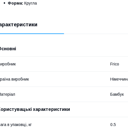
Форма:
Кругла
арактеристики
Основні
иробник
Frico
раїна виробник
Німеччин
атеріал
Бамбук
Користувацькі характеристики
ага в упаковці, кг
0.5