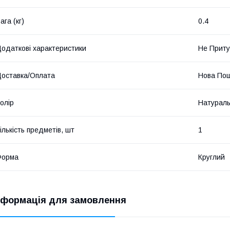
ага (кг)
0.4
одаткові характеристики
Не Приту
оставка/Оплата
Нова Пош
олір
Натурал
ількість предметів, шт
1
Форма
Круглий
нформація для замовлення