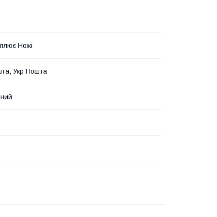
плює Ножі
та, Укр Пошта
ьний