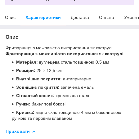
Опис
Характеристики
Доставка
Оплата
Умови 
Опис
Фритюрниця з можливістю використання як каструлі
Фритюрниця з можливістю використання як каструлі
Матеріал:
вуглецева сталь товщиною 0,5 мм
Розміри:
28 × 12,5 см
Внутрішнє покриття:
антипригарне
Зовнішнє покриття:
запечена емаль
Сітчастий кошик:
хромована сталь
Ручки:
бакелітові бокові
Кришка:
міцне скло товщиною 4 мм із бакелітовою
ручкою та паровим клапаном
Приховати