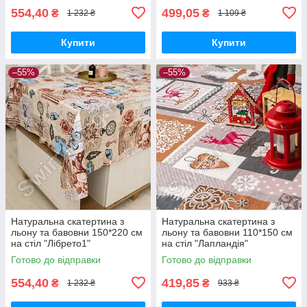
554,40
499,05
₴
₴
1 232 ₴
1 109 ₴
Купити
Купити
–55%
–55%
Натуральна скатертина з
Натуральна скатертина з
льону та бавовни 150*220 см
льону та бавовни 110*150 см
на стіл "Лібрето1"
на стіл "Лапландія"
Готово до відправки
Готово до відправки
554,40
419,85
₴
₴
1 232 ₴
933 ₴