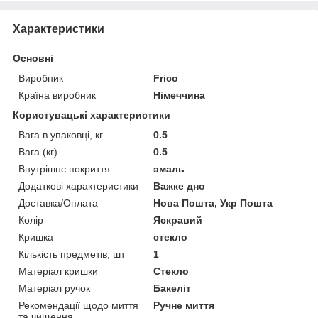
Характеристики
Основні
Виробник
Frico
Країна виробник
Німеччина
Користувацькі характеристики
Вага в упаковці, кг
0.5
Вага (кг)
0.5
Внутрішнє покриття
эмаль
Додаткові характеристики
Важке дно
Доставка/Оплата
Нова Пошта, Укр Пошта
Колір
Яскравий
Кришка
стекло
Кількість предметів, шт
1
Матеріал кришки
Стекло
Матеріал ручок
Бакеліт
Рекомендації щодо миття
Ручне миття
та чищення