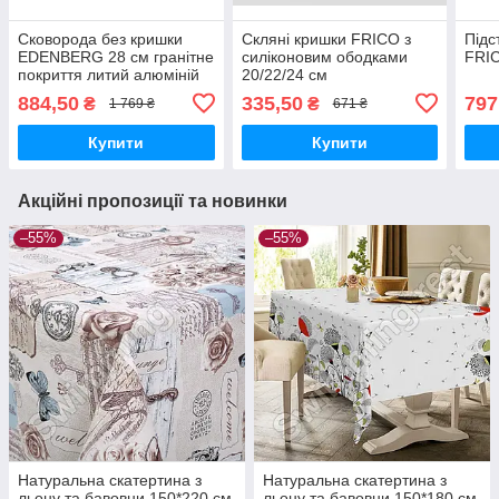
Сковорода без кришки
Скляні кришки FRICO з
Підс
EDENBERG 28 см гранітне
силіконовим ободками
FRIC
покриття литий алюміній
20/22/24 см
884,50
335,50
797
₴
₴
1 769 ₴
671 ₴
Купити
Купити
Акційні пропозиції та новинки
–55%
–55%
Натуральна скатертина з
Натуральна скатертина з
льону та бавовни 150*220 см
льону та бавовни 150*180 см