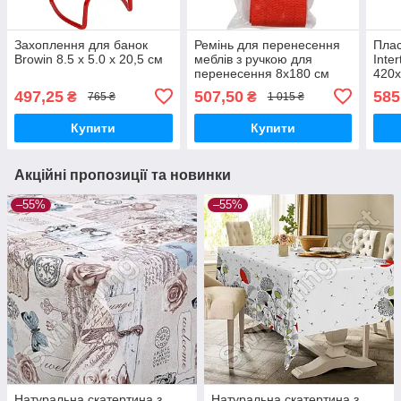
Захоплення для банок
Ремінь для перенесення
Плас
Browin 8.5 x 5.0 x 20,5 см
меблів з ручкою для
Inte
перенесення 8x180 см
420x
YATO
для 
497,25
507,50
585
₴
₴
765 ₴
1 015 ₴
інст
Купити
Купити
Акційні пропозиції та новинки
–55%
–55%
Натуральна скатертина з
Натуральна скатертина з