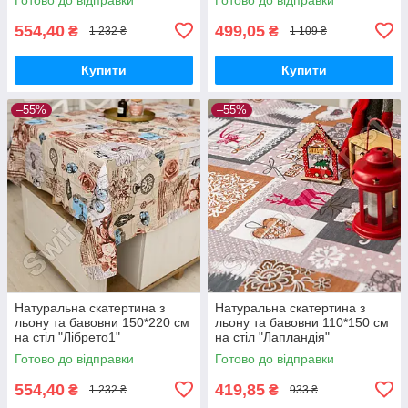
554,40
499,05
₴
₴
1 232 ₴
1 109 ₴
Купити
Купити
–55%
–55%
Натуральна скатертина з
Натуральна скатертина з
льону та бавовни 150*220 см
льону та бавовни 110*150 см
на стіл "Лібрето1"
на стіл "Лапландія"
Готово до відправки
Готово до відправки
554,40
419,85
₴
₴
1 232 ₴
933 ₴