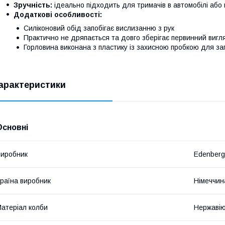
Зручність:
ідеально підходить для тримачів в автомобілі або
Додаткові особливості:
Силіконовий обід запобігає вислизанню з рук
Практично не дряпається та довго зберігає первинний вигл
Горловина виконана з пластику із захисною пробкою для з
арактеристики
Основні
иробник
Edenberg
раїна виробник
Німеччин
атеріал колби
Нержавію