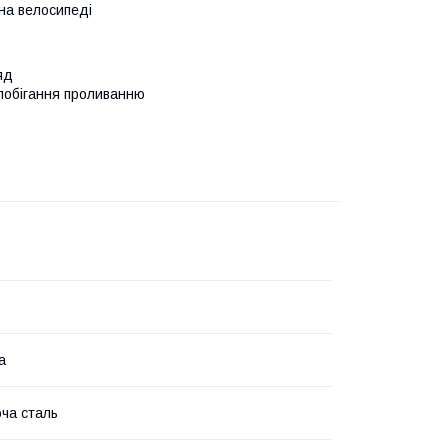
 на велосипеді
яд
апобігання проливанню
а
ча сталь