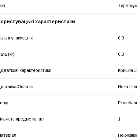
ип
Термокух
Користувацькі характеристики
ага в упаковці, кг
0.3
ага (кг)
0.3
одаткові характеристики
Кришка З
оставка/Оплата
Нова Пош
олір
Різнобар
ількість предметів, шт
1
атеріал
Неіржавк