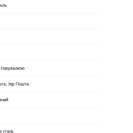
оль
 Напувалкою
та, Укр Пошта
вний
а сталь