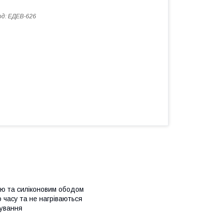
од:
ЕДEB-626
ою та силіконовим ободом
 часу та не нагріваються
тування