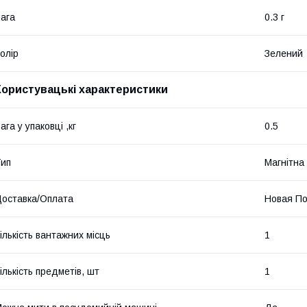
ага
0.3 г
олір
Зелений
Користувацькі характеристики
ага у упаковці ,кг
0.5
ип
Магнітна
оставка/Оплата
Новая По
ількість вантажних місць
1
ількість предметів, шт
1