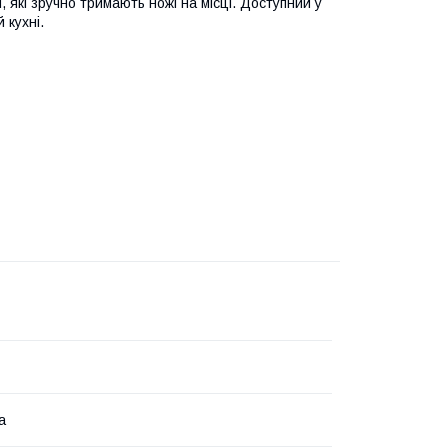
 які зручно тримають ножі на місці. Доступний у
 кухні.
а