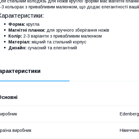
ей стильний колодязь для ножів круглої форми має магнітні планки,
-3 кольорах з привабливим малюнком, що додає елегантності вашій
Характеристики:
Форма:
кругла
Магнітні планки:
для зручного зберігання ножів
Колір:
2-3 варіанти з привабливим малюнком
Матеріал:
міцний та стильний корпус
Дизайн:
сучасний та елегантний
арактеристики
Основні
иробник
Edenberg
раїна виробник
Німеччин