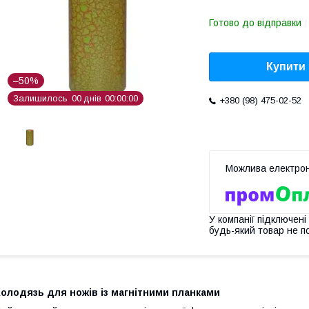
Готово до відправки
Купити
–50%
Залишилось
0
0
днів
0
0
0
0
0
0
+380 (98) 475-02-52
У компанії підключені
будь-який товар не п
олодязь для ножів із магнітними планками