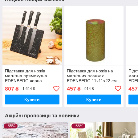
Підставка для ножів
Підставка для ножів на
Підс
магнітна прямокутна
магнітних планках
магн
EDENBERG чорна
EDENBERG 11х11х22 см
EDE
зелена
ора
807
457
457
₴
₴
1 614 ₴
914 ₴
Купити
Купити
Акційні пропозиції та новинки
–55%
–55%