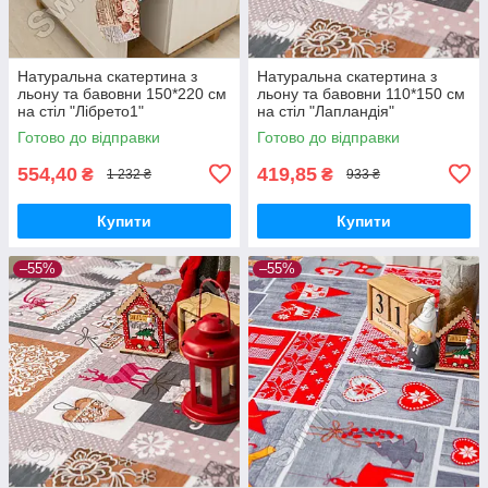
Натуральна скатертина з
Натуральна скатертина з
льону та бавовни 150*220 см
льону та бавовни 110*150 см
на стіл "Лібрето1"
на стіл "Лапландія"
Готово до відправки
Готово до відправки
554,40
419,85
₴
₴
1 232 ₴
933 ₴
Купити
Купити
–55%
–55%