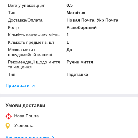
Вага у упаковці ,кг
0.5
Тип
Магнітна
Доставка/Оплата
Новая Почта, Укр Почта
Колір
Різнобарвний
Кількість вантажних місць
1
Кількість предметів, шт
1
Можна мити в
Да
посудомийній машині
Рекомендації щодо миття
Ручне миття
та чищення
Тип
Підставка
Приховати
Умови доставки
Нова Пошта
Укрпошта
Всі умови доставки