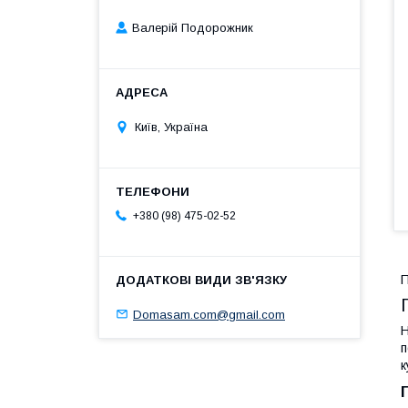
Валерій Подорожник
Київ, Україна
+380 (98) 475-02-52
П
Domasam.com@gmail.com
Н
п
к