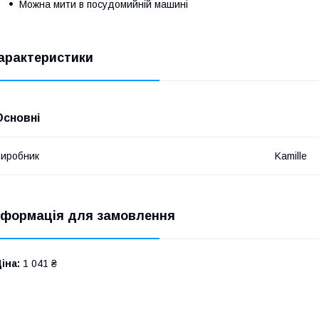
Можна мити в посудомийній машині
арактеристики
Основні
иробник
Kamille
нформація для замовлення
іна:
1 041 ₴