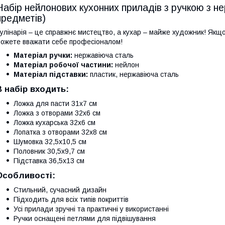
Набір нейлонових кухонних приладів з ручкою з не
предметів)
улінарія – це справжнє мистецтво, а кухар – майже художник! Якщо
ожете вважати себе професіоналом!
Матеріал ручки:
нержавіюча сталь
Матеріал робочої частини:
нейлон
Матеріал підставки:
пластик, нержавіюча сталь
В набір входить:
Ложка для пасти 31х7 см
Ложка з отворами 32х6 см
Ложка кухарська 32х6 см
Лопатка з отворами 32х8 см
Шумовка 32,5х10,5 см
Половник 30,5х9,7 см
Підставка 36,5х13 см
Особливості:
Стильний, сучасний дизайн
Підходить для всіх типів покриттів
Усі прилади зручні та практичні у використанні
Ручки оснащені петлями для підвішування