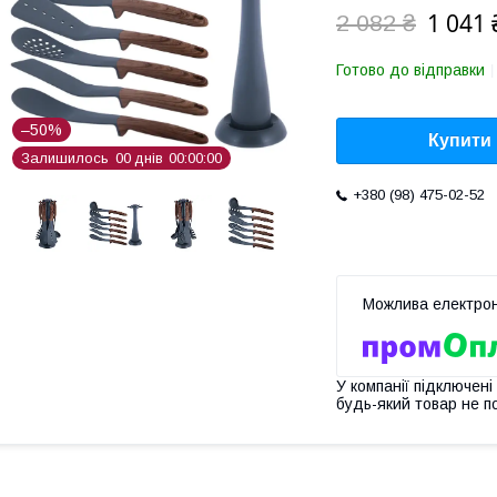
1 041 
2 082 ₴
Готово до відправки
–50%
Купити
Залишилось
0
0
днів
0
0
0
0
0
0
+380 (98) 475-02-52
У компанії підключені
будь-який товар не п