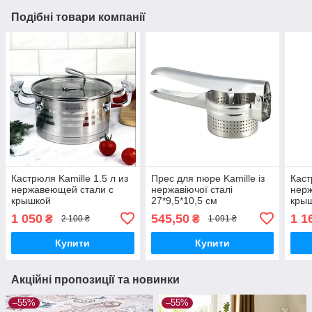
Подібні товари компанії
Кастрюля Kamille 1.5 л из
Прес для пюре Kamille із
Каст
нержавеющей стали с
нержавіючої сталі
нер
крышкой
27*9,5*10,5 см
кры
1 050
545,50
1 1
₴
₴
2 100 ₴
1 091 ₴
Купити
Купити
Акційні пропозиції та новинки
–55%
–55%