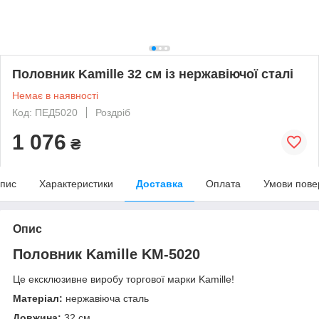
Половник Kamille 32 см із нержавіючої сталі
Немає в наявності
Код: ПЕД5020
Роздріб
1 076
₴
пис
Характеристики
Доставка
Оплата
Умови пове
Опис
Половник Kamille KM-5020
Це ексклюзивне виробу торгової марки Kamille!
Матеріал:
нержавіюча сталь
Довжина:
32 см