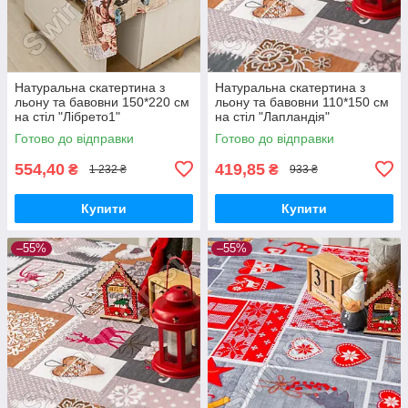
Натуральна скатертина з
Натуральна скатертина з
льону та бавовни 150*220 см
льону та бавовни 110*150 см
на стіл "Лібрето1"
на стіл "Лапландія"
Готово до відправки
Готово до відправки
554,40
419,85
₴
₴
1 232 ₴
933 ₴
Купити
Купити
–55%
–55%