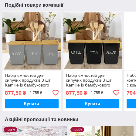
Подібні товари компанії
Набір ємностей для
Набір ємностей для
Наб
сипучих продуктів 3 шт
сипучих продуктів 3 шт
конт
Kamille із бамбукового
Kamille із бамбукового
с кр
волокна з кришками
волокна з кришками
хра
877,50
877,50
704
₴
₴
1 755 ₴
1 755 ₴
чорний
Купити
Купити
Акційні пропозиції та новинки
–55%
–55%