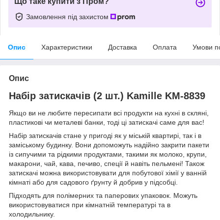
Що таке купити з Пром?
Замовлення під захистом
Опис
Характеристики
Доставка
Оплата
Умови п
Опис
Набір затискачів (2 шт.) Kamille KM-8839
Якщо ви не любите пересипати всі продукти на кухні в скляні,
пластикові чи металеві банки, тоді ці затискачі саме для вас!
Набір затискачів стане у пригоді як у міській квартирі, так і в
заміському будинку. Вони допоможуть надійно закрити пакети
із сипучими та рідкими продуктами, такими як молоко, крупи,
макарони, чай, кава, печиво, спеції й навіть пельмені! Також
затискачі можна використовувати для побутової хімії у ванній
кімнаті або для садового ґрунту й добрив у підсобці.
Підходять для полімерних та паперових упаковок. Можуть
використовуватися при кімнатній температурі та в
холодильнику.