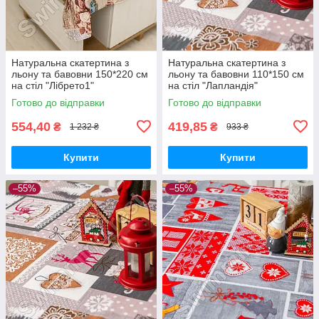
Натуральна скатертина з
Натуральна скатертина з
льону та бавовни 150*220 см
льону та бавовни 110*150 см
на стіл "Лібрето1"
на стіл "Лапландія"
Готово до відправки
Готово до відправки
554,40
419,85
₴
₴
1 232 ₴
933 ₴
Купити
Купити
–55%
–55%