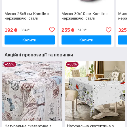
Миска 26х9 см Kamille з
Миска 30х10 см Kamille з
Миск
нержавіючої сталі
нержавіючої сталі
нерж
192
255
325
₴
₴
384 ₴
510 ₴
Купити
Купити
Акційні пропозиції та новинки
–55%
–55%
Натуральна скатертина з
Натуральна скатертина з