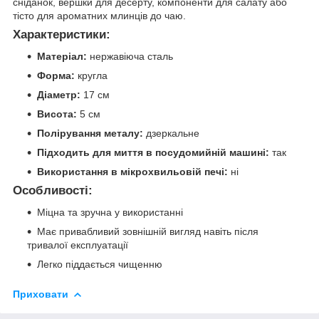
сніданок, вершки для десерту, компоненти для салату або
тісто для ароматних млинців до чаю.
Характеристики:
Матеріал:
нержавіюча сталь
Форма:
кругла
Діаметр:
17 см
Висота:
5 см
Полірування металу:
дзеркальне
Підходить для миття в посудомийній машині:
так
Використання в мікрохвильовій печі:
ні
Особливості:
Міцна та зручна у використанні
Має привабливий зовнішній вигляд навіть після
тривалої експлуатації
Легко піддається чищенню
Приховати