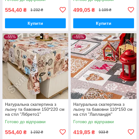
554,40
499,05
₴
₴
1 232 ₴
1 109 ₴
Купити
Купити
–55%
–55%
Натуральна скатертина з
Натуральна скатертина з
льону та бавовни 150*220 см
льону та бавовни 110*150 см
на стіл "Лібрето1"
на стіл "Лапландія"
Готово до відправки
Готово до відправки
554,40
419,85
₴
₴
1 232 ₴
933 ₴