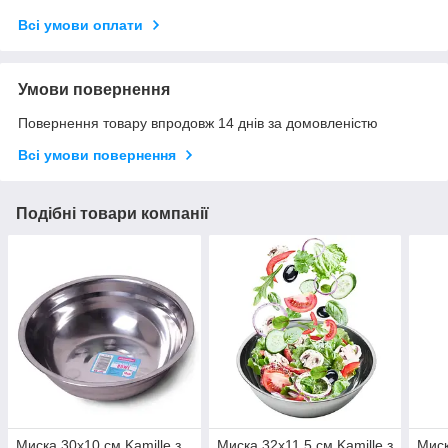
Всі умови оплати
Умови повернення
Повернення товару впродовж 14 днів за домовленістю
Всі умови повернення
Подібні товари компанії
Миска 30х10 см Kamille з
Миска 32х11,5 см Kamille з
Миск