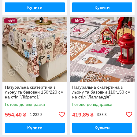
Купити
Купити
–55%
–55%
Натуральна скатертина з
Натуральна скатертина з
льону та бавовни 150*220 см
льону та бавовни 110*150 см
на стіл "Лібрето1"
на стіл "Лапландія"
Готово до відправки
Готово до відправки
554,40
419,85
₴
₴
1 232 ₴
933 ₴
Купити
Купити