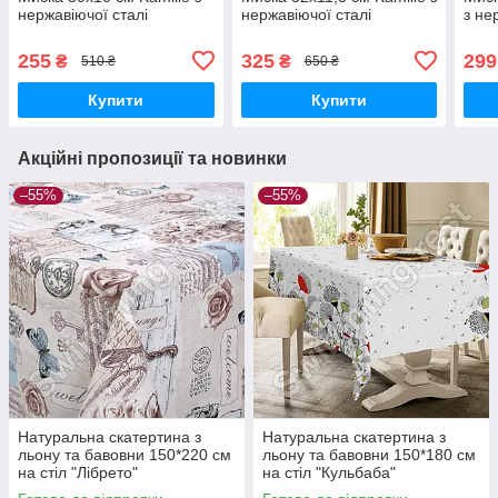
нержавіючої сталі
нержавіючої сталі
з не
255
325
299
₴
₴
510 ₴
650 ₴
Купити
Купити
Акційні пропозиції та новинки
–55%
–55%
Натуральна скатертина з
Натуральна скатертина з
льону та бавовни 150*220 см
льону та бавовни 150*180 см
на стіл "Лібрето"
на стіл "Кульбаба"