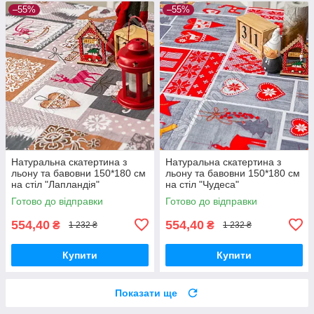
–55%
–55%
Натуральна скатертина з
Натуральна скатертина з
льону та бавовни 150*180 см
льону та бавовни 150*180 см
на стіл "Лапландія"
на стіл "Чудеса"
Готово до відправки
Готово до відправки
554,40
554,40
₴
₴
1 232 ₴
1 232 ₴
Купити
Купити
Показати ще